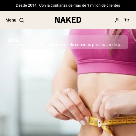
Desde 2014 · Con la confianza de más de 1 millón de clientes
Menu
dietas
Los mejores batidos sustitutivos de comidas para bajar de peso
Términos de Búsqueda Populares
”Protein Powder“
”Overnight Oats“
”Vegan protein“
”Collagen“
”Micellar Casein“