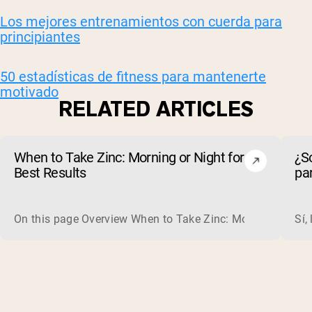
Los mejores entrenamientos con cuerda para
principiantes
50 estadísticas de fitness para mantenerte
motivado
RELATED ARTICLES
When to Take Zinc: Morning or Night for
¿S
Best Results
par
ele
On this page Overview When to Take Zinc: Morning or Nigh
Sí,