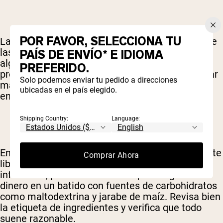
POR FAVOR, SELECCIONA TU
La proteína de suero y la de soja son típicamente
las más comunes en los batidos sustitutivos, y
PAÍS DE ENVÍO* E IDIOMA
algunos
estudios
han encontrado que las
PREFERIDO.
proteínas de origen lácteo tienden a proporcionar
Solo podemos enviar tu pedido a direcciones
más pérdida de grasa durante la restricción
ubicadas en el país elegido.
energética que la soja.
Shipping Country:
Language:
En cuanto a las fuentes de carbohidratos, siéntete
Comprar Ahora
libre de ser exigente. Si eres un consumidor
informado, probablemente no quieras gastar tu
dinero en un batido con fuentes de carbohidratos
como maltodextrina y jarabe de maíz. Revisa bien
la etiqueta de ingredientes y verifica que todo
suene razonable.