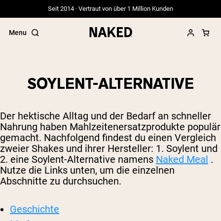
Seit 2014 · Vertraut von über 1 Million Kunden
Menu
SOYLENT-ALTERNATIVE
Beliebte Suchbegriffe
Der hektische Alltag und der Bedarf an schneller
”Protein Powder“
Nahrung haben Mahlzeitenersatzprodukte populär
”Overnight Oats“
gemacht. Nachfolgend findest du einen Vergleich
”Vegan protein“
zweier Shakes und ihrer Hersteller: 1. Soylent und
”Collagen“
”Micellar Casein“
2. eine Soylent-Alternative namens
Naked Meal
.
Nutze die Links unten, um die einzelnen
Abschnitte zu durchsuchen.
Geschichte