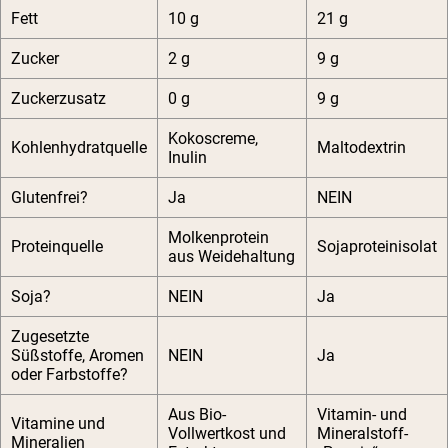
Fett
10 g
21 g
Zucker
2 g
9 g
Zuckerzusatz
0 g
9 g
Kokoscreme,
Kohlenhydratquelle
Maltodextrin
Inulin
Glutenfrei?
Ja
NEIN
Molkenprotein
Proteinquelle
Sojaproteinisolat
aus Weidehaltung
Soja?
NEIN
Ja
Zugesetzte
Süßstoffe, Aromen
NEIN
Ja
oder Farbstoffe?
Aus Bio-
Vitamin- und
Vitamine und
Vollwertkost und
Mineralstoff-
Mineralien