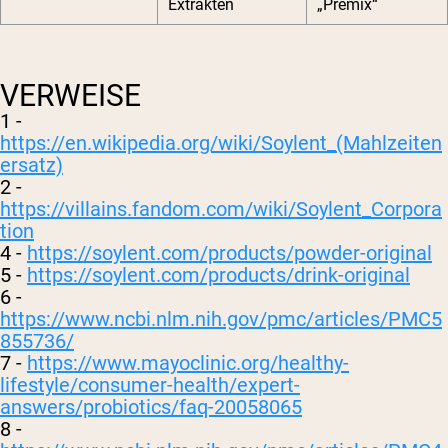
Extrakten
„Premix“
VERWEISE
1 -
https://en.wikipedia.org/wiki/Soylent_(Mahlzeiten
ersatz)
2 -
https://villains.fandom.com/wiki/Soylent_Corpora
tion
4 -
https://soylent.com/products/powder-original
5 -
https://soylent.com/products/drink-original
6 -
https://www.ncbi.nlm.nih.gov/pmc/articles/PMC5
855736/
7 -
https://www.mayoclinic.org/healthy-
lifestyle/consumer-health/expert-
answers/probiotics/faq-20058065
8 -