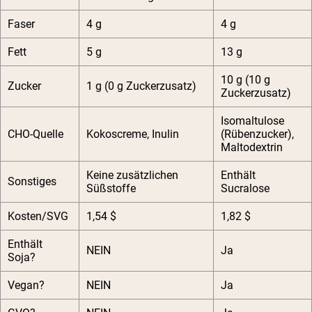
Faser
4 g
4 g
Fett
5 g
13 g
10 g (10 g
Zucker
1 g (0 g Zuckerzusatz)
Zuckerzusatz)
Isomaltulose
CHO-Quelle
Kokoscreme, Inulin
(Rübenzucker),
Maltodextrin
Keine zusätzlichen
Enthält
Sonstiges
Süßstoffe
Sucralose
Kosten/SVG
1,54 $
1,82 $
Enthält
NEIN
Ja
Soja?
Vegan?
NEIN
Ja