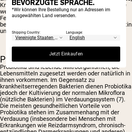
BEVORZUGTE SPRACHE.
Kräuter und Extrakte liefern aber auch unzählige
*Wir können Ihre Bestellung nur an Adressen im
weitere nützliche Nährstoffe, die man in einem
ausgewählten Land versenden.
Fertigmix nicht findet. Mango steckt
beispielsweise voller Antioxidantien wie Quercetin
und Gallussäure (6).
Shipping Country:
Language:
Jetzt Einkaufen
PROBIOTIKA
Probiotika sind lebende Mikroorganismen, die
Lebensmitteln zugesetzt werden oder natürlich in
ihnen vorkommen. Im Gegensatz zu
krankheitserregenden Bakterien dienen Probiotika
jedoch der Kultivierung der normalen Mikroflora
(nützliche Bakterien) im Verdauungssystem (7).
Die meisten gesundheitlichen Vorteile von
Probiotika stehen im Zusammenhang mit der
Verdauung (insbesondere bei Menschen mit
Erkrankungen wie Reizdarmsyndrom, chronisch-
entzündlichen Darmerkrankungen und anderen).