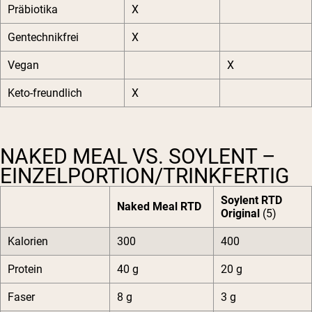
Präbiotika
X
Gentechnikfrei
X
Vegan
X
Keto-freundlich
X
NAKED MEAL VS. SOYLENT –
EINZELPORTION/TRINKFERTIG
Soylent RTD
Naked Meal RTD
Original
(5)
Kalorien
300
400
Protein
40 g
20 g
Faser
8 g
3 g