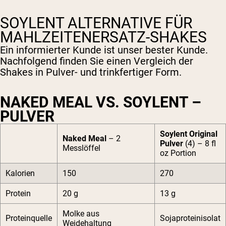
SOYLENT ALTERNATIVE FÜR
MAHLZEITENERSATZ-SHAKES
Ein informierter Kunde ist unser bester Kunde.
Nachfolgend finden Sie einen Vergleich der
Shakes in Pulver- und trinkfertiger Form.
NAKED MEAL VS. SOYLENT –
PULVER
Soylent Original
Naked Meal
– 2
Pulver
(4) – 8 fl
Messlöffel
oz Portion
Kalorien
150
270
Protein
20 g
13 g
Molke aus
Proteinquelle
Sojaproteinisolat
Weidehaltung