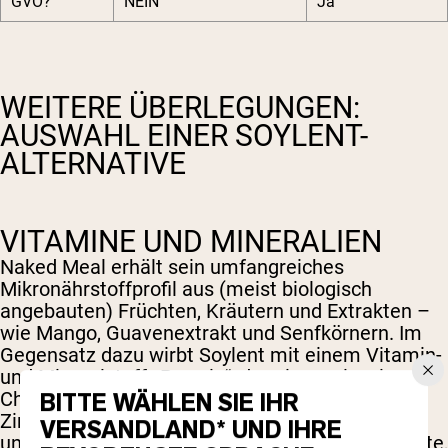
GVO?
NEIN
Ja
WEITERE ÜBERLEGUNGEN:
AUSWAHL EINER SOYLENT-
ALTERNATIVE
VITAMINE UND MINERALIEN
Naked Meal erhält sein umfangreiches
Mikronährstoffprofil aus (meist biologisch
angebauten) Früchten, Kräutern und Extrakten –
wie Mango, Guavenextrakt und Senfkörnern. Im
Gegensatz dazu wirbt Soylent mit einem Vitamin-
und Mineralstoff-„Premix“, der ein wenig wie ein
BITTE WÄHLEN SIE IHR
Chemiebuch klingt – von Alpha-Tocopherol bis
Zinksulfat. So oder so erhält man die Vitamine
VERSANDLAND* UND IHRE
und Mineralstoffe, die der Körper braucht. Früchte,