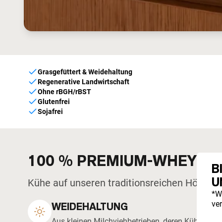
Grasgefüttert & Weidehaltung
Regenerative Landwirtschaft
Ohne rBGH/rBST
Glutenfrei
Sojafrei
100 % PREMIUM-WHEY AU
B
U
Kühe auf unseren traditionsreichen Höfen f
*W
ve
WEIDEHALTUNG
Aus kleinen Milchviehbetrieben, deren Kühe das g