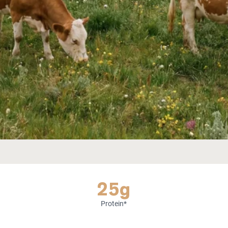
25g
Protein*