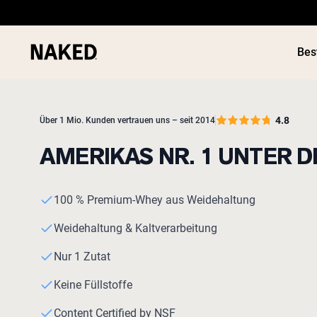
Bes
4.8
Über 1 Mio. Kunden vertrauen uns – seit 2014
AMERIKAS NR. 1 UNTER 
Beliebte Suchbegriffe
100 % Premium-Whey aus Weidehaltung
”Protein Powder“
”Overnight Oats“
Weidehaltung & Kaltverarbeitung
”Vegan protein“
”Collagen“
Nur 1 Zutat
”Micellar Casein“
Keine Füllstoffe
Content Certified by NSF