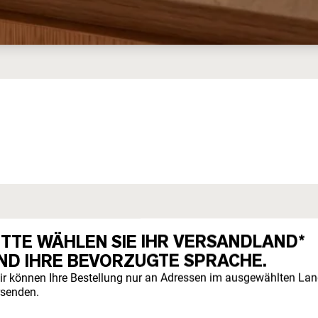
S WEIDEHALTUNG
ITTE WÄHLEN SIE IHR VERSANDLAND*
ND IHRE BEVORZUGTE SPRACHE.
ressen das, wofür sie von Natur aus gemacht sind.
ir können Ihre Bestellung nur an Adressen im ausgewählten La
rsenden.
anze Jahr über frei auf pestizidfreien Weiden grasen.