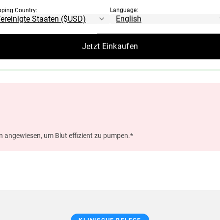
pping Country:
Language:
Jetzt Einkaufen
ktionen, Gedächtnis und mentale Verarbeitungsgeschwindigkeit.*
on angewiesen, um Blut effizient zu pumpen.*