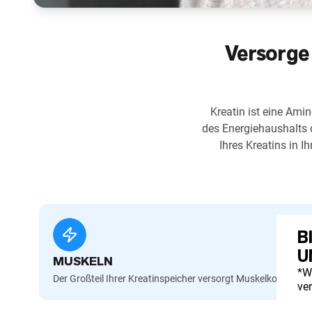
Versorge 
Kreatin ist eine Amin
des Energiehaushalts 
Ihres Kreatins in I
B
U
MUSKELN
*W
Der Großteil Ihrer Kreatinspeicher versorgt Muskelkontrakti
ve