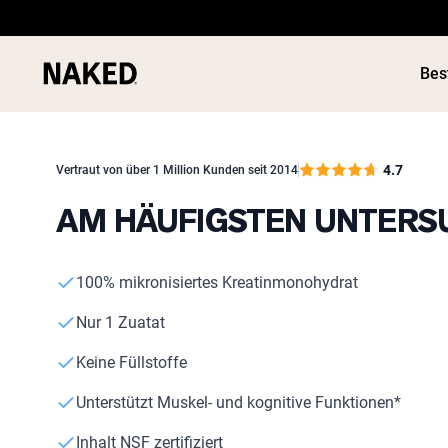
Bes
4.7
Vertraut von über 1 Million Kunden seit 2014
AM HÄUFIGSTEN UNTER
Beliebte Suchbegriffe
100% mikronisiertes Kreatinmonohydrat
”Protein Powder“
”Overnight Oats“
Nur 1 Zuatat
”Vegan protein“
”Collagen“
Keine Füllstoffe
”Micellar Casein“
Unterstützt Muskel- und kognitive Funktionen*
Inhalt NSF zertifiziert