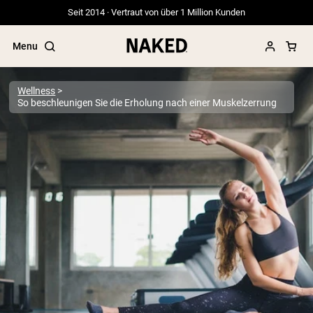
Seit 2014 · Vertraut von über 1 Million Kunden
Menu
Wellness
So beschleunigen Sie die Erholung nach einer Muskelzerrung
Beliebte Suchbegriffe
”Protein Powder“
”Overnight Oats“
”Vegan protein“
”Collagen“
”Micellar Casein“