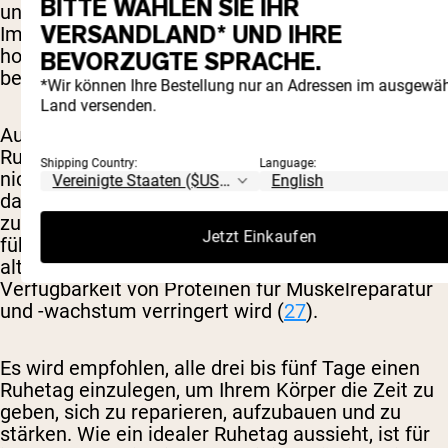
BITTE WÄHLEN SIE IHR
unzureichende Ruhe zu einer schlechten
VERSANDLAND* UND IHRE
Immunfunktion, neurologischen Veränderungen,
hormonellen Störungen und Depressionen
BEVORZUGTE SPRACHE.
beitragen kann (
26
).
*Wir können Ihre Bestellung nur an Adressen im ausgewäh
Land versenden.
Außerdem bedeutet das Auslassen von
Ruhetagen, dass Sie Ihren Muskeln und Gelenken
Shipping Country:
Language:
nicht ausreichend Zeit zur Reparatur geben, was
das Verletzungsrisiko erhöhen kann. Es kann auch
zu einer Erschöpfung der Muskelglykogenspeicher
Jetzt Einkaufen
führen und den Körper zwingen, Proteine als
alternative Energiequelle zu nutzen, wodurch die
Verfügbarkeit von Proteinen für Muskelreparatur
und -wachstum verringert wird (
27
).
Es wird empfohlen, alle drei bis fünf Tage einen
Ruhetag einzulegen, um Ihrem Körper die Zeit zu
geben, sich zu reparieren, aufzubauen und zu
stärken. Wie ein idealer Ruhetag aussieht, ist für