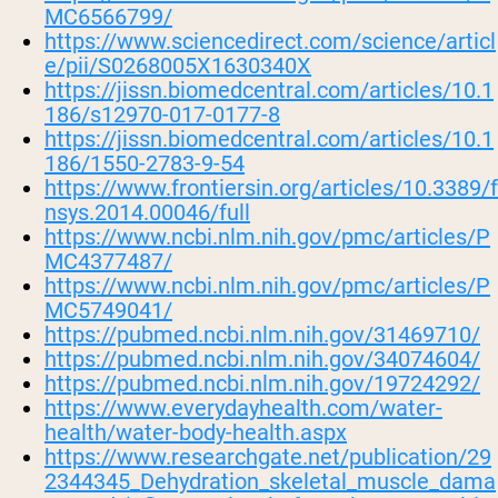
MC6566799/
https://www.sciencedirect.com/science/articl
e/pii/S0268005X1630340X
https://jissn.biomedcentral.com/articles/10.1
186/s12970-017-0177-8
https://jissn.biomedcentral.com/articles/10.1
186/1550-2783-9-54
https://www.frontiersin.org/articles/10.3389/f
nsys.2014.00046/full
https://www.ncbi.nlm.nih.gov/pmc/articles/P
MC4377487/
https://www.ncbi.nlm.nih.gov/pmc/articles/P
MC5749041/
https://pubmed.ncbi.nlm.nih.gov/31469710/
https://pubmed.ncbi.nlm.nih.gov/34074604/
https://pubmed.ncbi.nlm.nih.gov/19724292/
https://www.everydayhealth.com/water-
health/water-body-health.aspx
https://www.researchgate.net/publication/29
2344345_Dehydration_skeletal_muscle_dama