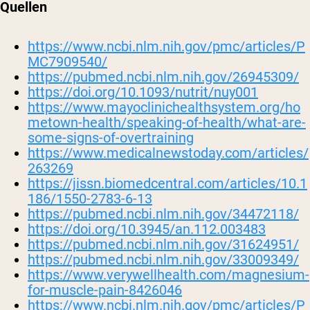
Quellen
https://www.ncbi.nlm.nih.gov/pmc/articles/P
MC7909540/
https://pubmed.ncbi.nlm.nih.gov/26945309/
https://doi.org/10.1093/nutrit/nuy001
https://www.mayoclinichealthsystem.org/ho
metown-health/speaking-of-health/what-are-
some-signs-of-overtraining
https://www.medicalnewstoday.com/articles/
263269
https://jissn.biomedcentral.com/articles/10.1
186/1550-2783-6-13
https://pubmed.ncbi.nlm.nih.gov/34472118/
https://doi.org/10.3945/an.112.003483
https://pubmed.ncbi.nlm.nih.gov/31624951/
https://pubmed.ncbi.nlm.nih.gov/33009349/
https://www.verywellhealth.com/magnesium-
for-muscle-pain-8426046
https://www.ncbi.nlm.nih.gov/pmc/articles/P