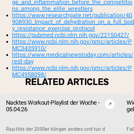
ge_and_inflammation_before_the_competitio
ns_among_the_elite_wrestlers
https://www.researchgate.net/publication/40
908930_Impact_of_dehydration_on_a_full_bod
y_resistance_exercise_protocol
https://pubmed.ncbi.nlm.nih.gov/22150427/
https://www.ncbi.nlm.nih.gov/pmc/articles/P
MC3435910/
https://www.medicalnewstoday.com/articles/
rest-day
https://www.ncbi.nlm.nih.gov/pmc/articles/P
MC4958098/
RELATED ARTICLES
Nacktes Workout-Playlist der Woche -
Wi
05.04.26
ge
Ve
Rap-Hits der 2000er klingen anders und tun das auch im Fit
Fal