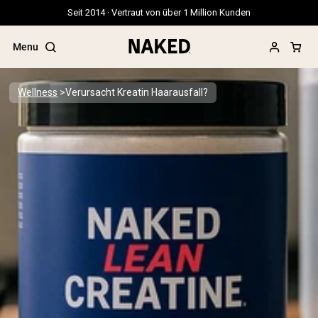
Seit 2014 · Vertraut von über 1 Million Kunden
Menu
Wellness
Verursacht Kreatin Haarausfall?
Beliebte Suchbegriffe
”Protein Powder“
”Overnight Oats“
”Vegan protein“
”Collagen“
”Micellar Casein“