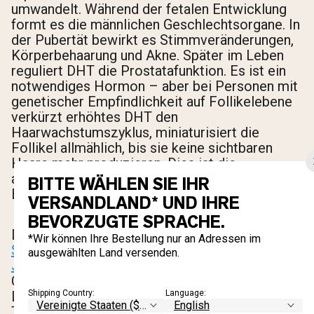
umwandelt. Während der fetalen Entwicklung
formt es die männlichen Geschlechtsorgane. In
der Pubertät bewirkt es Stimmveränderungen,
Körperbehaarung und Akne. Später im Leben
reguliert DHT die Prostatafunktion. Es ist ein
notwendiges Hormon – aber bei Personen mit
genetischer Empfindlichkeit auf Follikelebene
verkürzt erhöhtes DHT den
Haarwachstumszyklus, miniaturisiert die
Follikel allmählich, bis sie keine sichtbaren
Haare mehr produzieren. Dies ist die
androgenetische Alopezie, der medizinische
BITTE WÄHLEN SIE IHR
Begriff für männlichen Haarausfall.
VERSANDLAND* UND IHRE
BEVORZUGTE SPRACHE.
Die Verbindung zu Kreatin geht zurück auf eine
*Wir können Ihre Bestellung nur an Adressen im
Studie von 2009, veröffentlicht im Clinical
ausgewählten Land versenden.
Journal of Sport Medicine
. Südafrikanische
College-Rugbyspieler durchliefen eine Kreatin-
Ladephase mit 25 Gramm pro Tag für sieben
Shipping Country:
Language:
Tage, gefolgt von einer Erhaltungsphase. Die