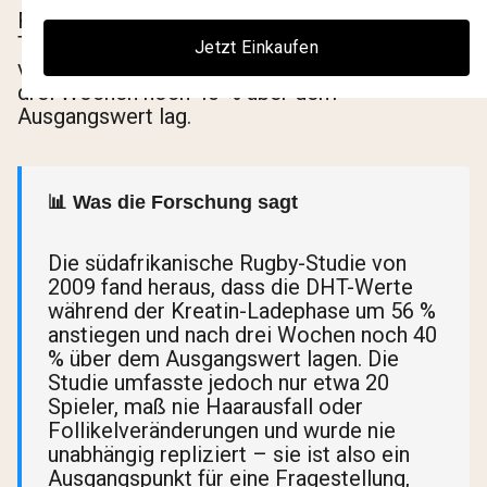
Forscher maßen die DHT-Werte an Tag 7 und
Tag 21. Die Ergebnisse zeigten einen Anstieg
Jetzt Einkaufen
von 56 % während der Ladewoche, der nach
drei Wochen noch 40 % über dem
Ausgangswert lag.
📊 Was die Forschung sagt
Die südafrikanische Rugby-Studie von
2009 fand heraus, dass die DHT-Werte
während der Kreatin-Ladephase um 56 %
anstiegen und nach drei Wochen noch 40
% über dem Ausgangswert lagen. Die
Studie umfasste jedoch nur etwa 20
Spieler, maß nie Haarausfall oder
Follikelveränderungen und wurde nie
unabhängig repliziert – sie ist also ein
Ausgangspunkt für eine Fragestellung,