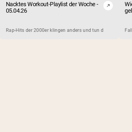
Nacktes Workout-Playlist der Woche -
Wi
05.04.26
ge
Ve
Rap-Hits der 2000er klingen anders und tun das auch im Fit
Fal