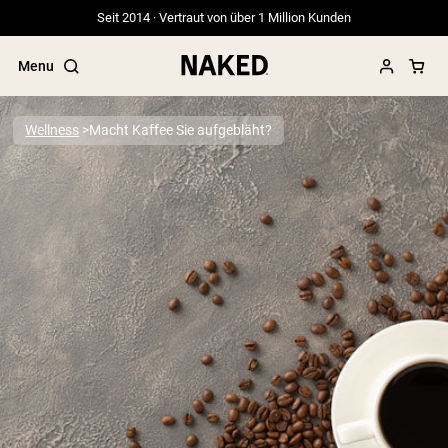
Seit 2014 · Vertraut von über 1 Million Kunden
Menu
Wellness
Macht Kaffee Sie aufgebläht?
Beliebte Suchbegriffe
”Protein Powder“
”Overnight Oats“
”Vegan protein“
”Collagen“
”Micellar Casein“