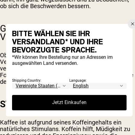
ob sich die Beschwerden bessern.
GESUNDHEITLICHE VORTEILE
BITTE WÄHLEN SIE IHR
VON KAFFEE
VERSANDLAND* UND IHRE
BEVORZUGTE SPRACHE.
Obwohl Kaffeetrinken zu
*Wir können Ihre Bestellung nur an Adressen im
Verdauungsbeschwerden führen kann, bietet er
ausgewählten Land versenden.
verschiedene gesundheitliche Vorteile. Im
Folgenden finden Sie einige der positiven Aspekte
des Kaffeetrinkens.
Shipping Country:
Language:
STEIGERT DIE ENERGIE
Jetzt Einkaufen
Kaffee ist aufgrund seines Koffeingehalts ein
natürliches Stimulans. Koffein hilft, Müdigkeit zu