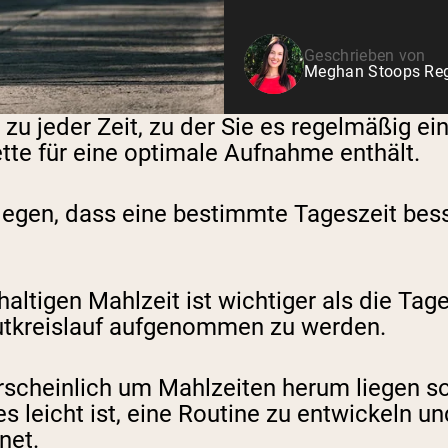
Geschrieben von
Meghan Stoops Regi
t zu jeder Zeit, zu der Sie es regelmäßig 
ette für eine optimale Aufnahme enthält.
legen, dass eine bestimmte Tageszeit bess
ltigen Mahlzeit ist wichtiger als die Tages
Blutkreislauf aufgenommen zu werden.
scheinlich um Mahlzeiten herum liegen so
 leicht ist, eine Routine zu entwickeln und
gnet.