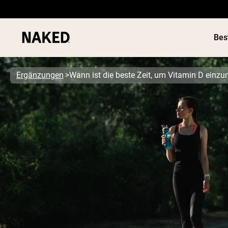
Bes
Ergänzungen
Wann ist die beste Zeit, um Vitamin D einz
Beliebte Suchbegriffe
”Protein Powder“
”Overnight Oats“
”Vegan protein“
”Collagen“
”Micellar Casein“