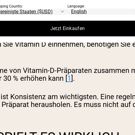
pping Country:
Language:
s keine. Vitamin D löst sich in Fett und ka
Jetzt Einkaufen
n Magen führt zwar nicht zu gesundheitli
 Sie Vitamin D einnehmen, benötigen Sie 
e von Vitamin-D-Präparaten zusammen mit e
r 30 % erhöhen kann [
1
].
st Konsistenz am wichtigsten. Eine regel
 Präparat herausholen. Es muss nicht auf 