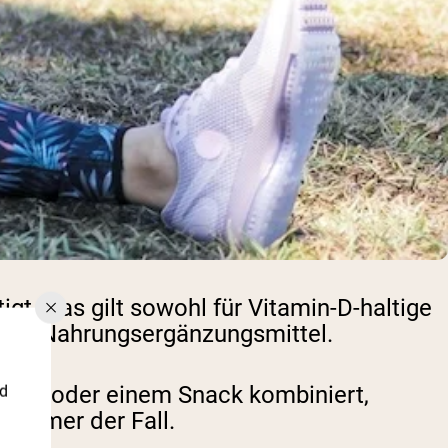
gt. Das gilt sowohl für Vitamin-D-haltige
ch für Nahrungsergänzungsmittel.
lzeit oder einem Snack kombiniert,
nd
t immer der Fall.