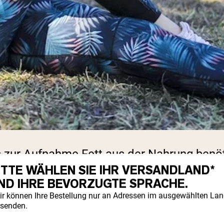
as zur Aufnahme Fett aus der Nahrung benöti
r, Eigelb, Milchprodukte oder Pilze als au
ITTE WÄHLEN SIE IHR VERSANDLAND*
ND IHRE BEVORZUGTE SPRACHE.
Fette oder werden mit Fetten in einer Mah
ir können Ihre Bestellung nur an Adressen im ausgewählten La
rsenden.
ei Nahrungsergänzungsmitteln ist das nich