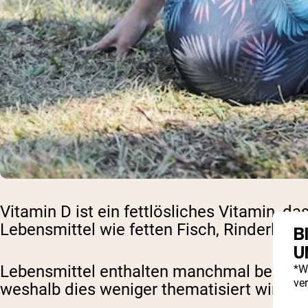
Vitamin D ist ein fettlösliches Vitamin, d
Lebensmittel wie fetten Fisch, Rinderlebe
B
U
Lebensmittel enthalten manchmal bereits 
*W
ve
weshalb dies weniger thematisiert wird. B