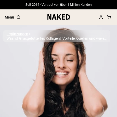
Seit 2014 · Vertraut von über 1 Million Kunden
Menu
Ergänzungen
Was ist Grasgefüttertes Kollagen? Vorteile, Quellen und wie es Ihre Gesundheit fördert
Beliebte Suchbegriffe
”Protein Powder“
”Overnight Oats“
”Vegan protein“
”Collagen“
”Micellar Casein“