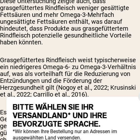
Diese Untersuchung zeigte auch, dass
grasgefüttertes Rindfleisch weniger gesättigte
Fettsäuren und mehr Omega-3-Mehrfach
ungesättigte Fettsäuren enthält, was darauf
hindeutet, dass Produkte aus grasgefüttertem
Rindfleisch potenzielle gesundheitliche Vorteile
haben könnten.
Grasgefüttertes Rindfleisch weist typischerweise
ein niedrigeres Omega-6- zu Omega-3-Verhältnis
auf, was als vorteilhaft für die Reduzierung von
Entzündungen und die Förderung der
Herzgesundheit gilt (Nogoy et al., 2022; Krusinski
et al., 2022; Carrillo et al., 2016).
BITTE WÄHLEN SIE IHR
Es hat auch generell einen niedrigeren
VERSANDLAND* UND IHRE
Gesamtfettgehalt im Vergleich zu
BEVORZUGTE SPRACHE.
getreidegefüttertem Rindfleisch, was zu einem
*Wir können Ihre Bestellung nur an Adressen im
günstigeren Lipidprofil beiträgt, mit weniger
ausgewählten Land versenden.
cholesterinerhöhenden gesättigten Fettsäuren