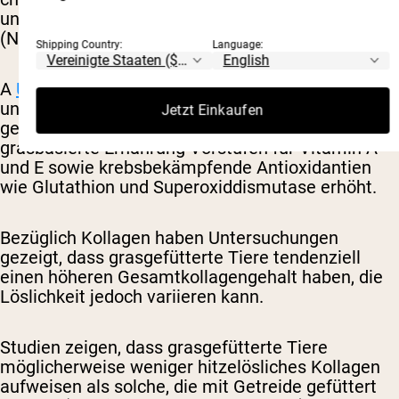
und mehr cholesterinneutraler Stearinsäure
(Nogoy et al., 2022; Daley et al., 2010).
Shipping Country:
Language:
A
Überblick
Mehrere Studien zu Fettsäureprofilen
und Antioxidantiengehalt in gras- und
Jetzt Einkaufen
getreidegefüttertem Rindfleisch legen nahe, dass
grasbasierte Ernährung Vorstufen für Vitamin A
und E sowie krebsbekämpfende Antioxidantien
wie Glutathion und Superoxiddismutase erhöht.
Bezüglich Kollagen haben Untersuchungen
gezeigt, dass grasgefütterte Tiere tendenziell
einen höheren Gesamtkollagengehalt haben, die
Löslichkeit jedoch variieren kann.
Studien zeigen, dass grasgefütterte Tiere
möglicherweise weniger hitzelösliches Kollagen
aufweisen als solche, die mit Getreide gefüttert