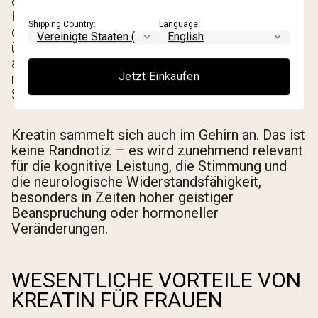
80 % ihrer maximalen Muskel-Kreatin-
Kapazität. Eine Supplementierung schließt
Shipping Country:
Language:
diese Lücke. Für Vegetarier und Veganer, die
überhaupt kein Kreatin über die Nahrung
aufnehmen, sind die Grundwerte messbar
Jetzt Einkaufen
niedriger, und die Reaktion auf
Supplementierung ist meist ausgeprägter.
Kreatin sammelt sich auch im Gehirn an. Das ist
keine Randnotiz – es wird zunehmend relevant
für die kognitive Leistung, die Stimmung und
die neurologische Widerstandsfähigkeit,
besonders in Zeiten hoher geistiger
Beanspruchung oder hormoneller
Veränderungen.
WESENTLICHE VORTEILE VON
KREATIN FÜR FRAUEN