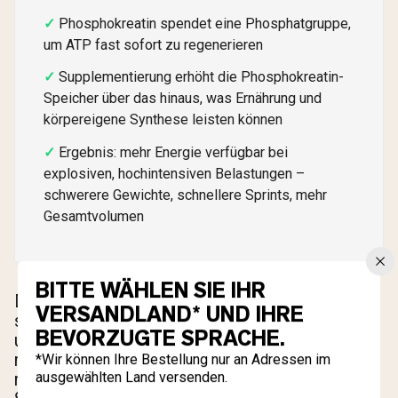
Phosphokreatin spendet eine Phosphatgruppe,
um ATP fast sofort zu regenerieren
Supplementierung erhöht die Phosphokreatin-
Speicher über das hinaus, was Ernährung und
körpereigene Synthese leisten können
Ergebnis: mehr Energie verfügbar bei
explosiven, hochintensiven Belastungen –
schwerere Gewichte, schnellere Sprints, mehr
Gesamtvolumen
BITTE WÄHLEN SIE IHR
Der Körper produziert einen Teil des Kreatins
VERSANDLAND* UND IHRE
selbst, und Nahrungsquellen wie rotes Fleisch
BEVORZUGTE SPRACHE.
und Fisch liefern zusätzliche Mengen. Aber die
meisten Menschen – selbst diejenigen, die
*Wir können Ihre Bestellung nur an Adressen im
regelmäßig Fleisch essen – nutzen nur 60 bis
ausgewählten Land versenden.