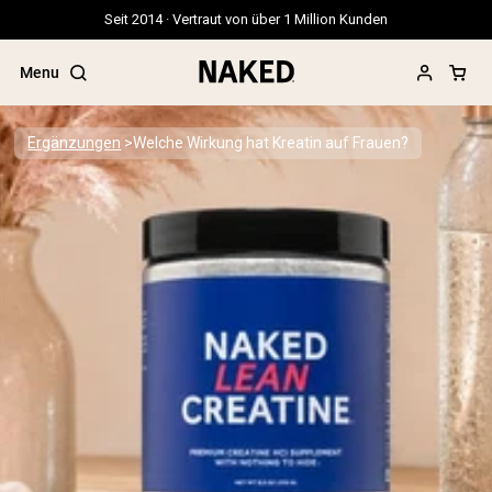
Seit 2014 · Vertraut von über 1 Million Kunden
Menu
Ergänzungen
Welche Wirkung hat Kreatin auf Frauen?
Beliebte Suchbegriffe
”Protein Powder“
”Overnight Oats“
”Vegan protein“
”Collagen“
”Micellar Casein“