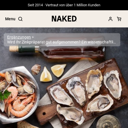
Seit 2014 · Vertraut von über 1 Million Kunden
Menu
Ergänzungen
Wird Ihr Zinkpräparat gut aufgenommen? Ein wissenschaftlich fundierter Leitfaden zur Bioverfügbarkeit
Beliebte Suchbegriffe
”Protein Powder“
”Overnight Oats“
”Vegan protein“
”Collagen“
”Micellar Casein“