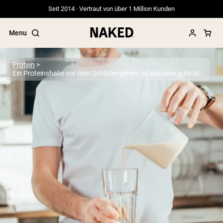
Seit 2014 · Vertraut von über 1 Million Kunden
Menu
Protein
Ein Proteinshake vor dem Schlafengehen: Ist das eine gute Idee?
Beliebte Suchbegriffe
”Protein Powder“
”Overnight Oats“
”Vegan protein“
”Collagen“
”Micellar Casein“