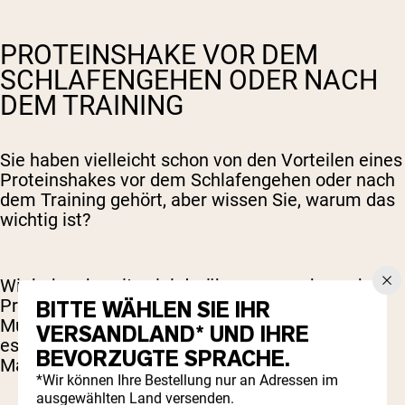
PROTEINSHAKE VOR DEM
SCHLAFENGEHEN ODER NACH
DEM TRAINING
Sie haben vielleicht schon von den Vorteilen eines
Proteinshakes vor dem Schlafengehen oder nach
dem Training gehört, aber wissen Sie, warum das
wichtig ist?
Wir haben bereits viel darüber gesprochen, aber
Protein ist einer der Haupttreiber für
BITTE WÄHLEN SIE IHR
Muskelwachstum und -reparatur – Sie brauchen
VERSANDLAND* UND IHRE
es ständig, egal ob es aus einer ausgewogenen
BEVORZUGTE SPRACHE.
Mahlzeit oder einem Proteinshake stammt.
*Wir können Ihre Bestellung nur an Adressen im
ausgewählten Land versenden.