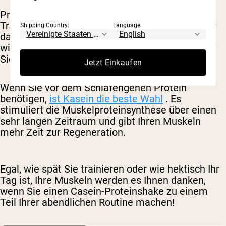
Protein vor dem Schlafengehen oder nach dem
Training sind beides tolle Optionen. Es hängt nur
Shipping Country:
Language:
davon ab, wie der Rest des Tages aussieht und
wie Ihre Mahlzeiten strukturiert sind. Egal, wofür
Sie sich entscheiden, es ist ein Gewinn!
Jetzt Einkaufen
Wenn Sie vor dem Schlafengehen Protein
benötigen,
ist Kasein die beste Wahl
. Es
stimuliert die Muskelproteinsynthese über einen
sehr langen Zeitraum und gibt Ihren Muskeln
mehr Zeit zur Regeneration.
Egal, wie spät Sie trainieren oder wie hektisch Ihr
Tag ist, Ihre Muskeln werden es Ihnen danken,
wenn Sie einen Casein-Proteinshake zu einem
Teil Ihrer abendlichen Routine machen!