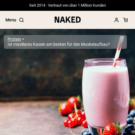
Seit 2014 · Vertraut von über 1 Million Kunden
Menu
Protein
Ist mizellares Kasein am besten für den Muskelaufbau?
Beliebte Suchbegriffe
”Protein Powder“
”Overnight Oats“
”Vegan protein“
”Collagen“
”Micellar Casein“