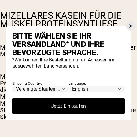
MIZELLARES KASEIN FÜR DIE
MUSKELPROTEINSYNTHESE
BITTE WÄHLEN SIE IHR
VERSANDLAND* UND IHRE
Mizellares Kasein kann eine wichtige Rolle bei der
BEVORZUGTE SPRACHE.
Muskelproteinsynthese spielen.
*Wir können Ihre Bestellung nur an Adressen im
ausgewählten Land versenden.
Mizellares Kasein reduziert den Muskel- und
Proteinabbau nach dem Training und kann durch
Shipping Country:
Language:
die Stimulierung der Muskelproteinsynthese das
Muskelwachstum fördern. Die
Muskelproteinsynthese ist ein
Jetzt Einkaufen
Stoffwechselprozess, bei dem Aminosäuren in die
Skelettmuskulatur eingebaut werden.