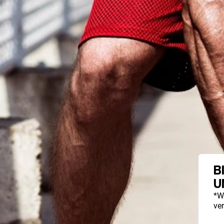
B
U
*W
ve