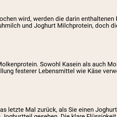
hen wird, werden die darin enthaltenen Pro
hmilch und Joghurt Milchprotein, doch die
olkenprotein. Sowohl Kasein als auch Mol
stellung festerer Lebensmittel wie Käse ve
as letzte Mal zurück, als Sie einen Joghur
 Joghurtteil gesehen. Die klare Flüssigkeit 