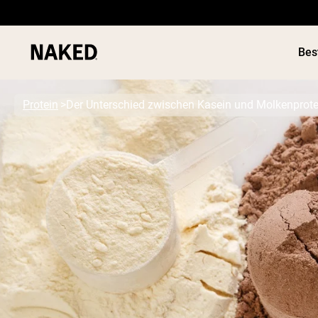
Bes
Protein
Der Unterschied zwischen Kasein und Molkenprote
Beliebte Suchbegriffe
”Protein Powder“
”Overnight Oats“
”Vegan protein“
”Collagen“
”Micellar Casein“