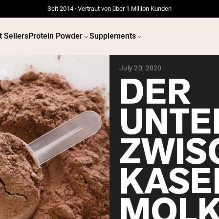
Seit 2014 · Vertraut von über 1 Million Kunden
t Sellers
Protein Powder
Supplements
July 20, 2020
in
DER
UNTE
ZWIS
KASE
MOLK