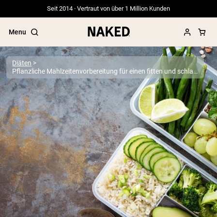
Seit 2014 · Vertraut von über 1 Million Kunden
Menu
Diäten
Pflanzliche Mahlzeitenvorbereitung für einen fitten und schlanken Körper
Beliebte Suchbegriffe
”Protein Powder“
”Overnight Oats“
”Vegan protein“
”Collagen“
”Micellar Casein“