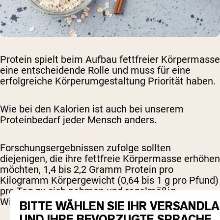
Protein spielt beim Aufbau fettfreier Körpermasse
eine entscheidende Rolle und muss für eine
erfolgreiche Körperumgestaltung Priorität haben.
Wie bei den Kalorien ist auch bei unserem
Proteinbedarf jeder Mensch anders.
Forschungsergebnissen zufolge sollten
diejenigen, die ihre fettfreie Körpermasse erhöhen
möchten, 1,4 bis 2,2 Gramm Protein pro
Kilogramm Körpergewicht (0,64 bis 1 g pro Pfund)
pro Tag zu sich nehmen und regelmäßig
Widerstandstrainingsübungen durchführen [
1
,
2
].
BITTE WÄHLEN SIE IHR VERSANDL
UND IHRE BEVORZUGTE SPRACHE.