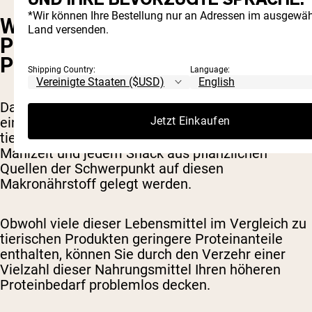
*Wir können Ihre Bestellung nur an Adressen im ausgewäh
WAS SIND DIE BESTEN
Land versenden.
PFLANZLICHEN
PROTEINQUELLEN?
Shipping Country:
Language:
Da bei einer Ernährung auf pflanzlicher Basis
Jetzt Einkaufen
einige der reichhaltigsten Proteinquellen, nämlich
tierische Produkte, fehlen, muss bei jeder
Mahlzeit und jedem Snack aus pflanzlichen
Quellen der Schwerpunkt auf diesen
Makronährstoff gelegt werden.
Obwohl viele dieser Lebensmittel im Vergleich zu
tierischen Produkten geringere Proteinanteile
enthalten, können Sie durch den Verzehr einer
Vielzahl dieser Nahrungsmittel Ihren höheren
Proteinbedarf problemlos decken.