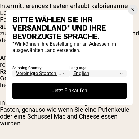
Intermittierendes Fasten erlaubt kalorienarme
Lebensmittel und Getränke während der
BITTE WÄHLEN SIE IHR
Fastenzeit, solange sie keine Insulinreaktion
auslösen. In diesem Fall ist der Verzehr von
VERSANDLAND* UND IHRE
zuckerfreiem, kalorienarmem Kaugummi während
BEVORZUGTE SPRACHE.
des Fastenfensters in Ordnung.
*Wir können Ihre Bestellung nur an Adressen im
ausgewählten Land versenden.
Andere Fastenformen wie Wasserfasten oder
religiöse Fasten, etwa während Jom Kippur und
Shipping Country:
Language:
Ramadan, erlauben keine Nahrungs- oder
Getränkezufuhr außer Wasser, dazu zählen auch
herkömmliche und zuckerfreie Kaugummis.
Jetzt Einkaufen
In diesen Fällen bricht das Kaugummikauen Ihr
Fasten, genauso wie wenn Sie eine Putenkeule
oder eine Schüssel Mac and Cheese essen
würden.