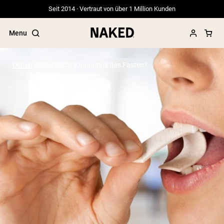
Seit 2014 · Vertraut von über 1 Million Kunden
Menu
Diäten
Unterbricht Kaugummi das Fasten?
Beliebte Suchbegriffe
”Protein Powder“
”Overnight Oats“
”Vegan protein“
”Collagen“
”Micellar Casein“