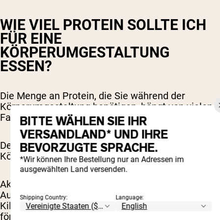
WIE VIEL PROTEIN SOLLTE ICH
FÜR EINE
KÖRPERUMGESTALTUNG
ESSEN?
Die Menge an Protein, die Sie während der
Körperumgestaltung benötigen, hängt von vielen
Faktoren ab.
BITTE WÄHLEN SIE IHR
VERSANDLAND* UND IHRE
Der individuelle Proteinbedarf berücksichtigt
BEVORZUGTE SPRACHE.
Körpergewicht und Aktivitätsniveau.
*Wir können Ihre Bestellung nur an Adressen im
ausgewählten Land versenden.
Aktuelle Studien haben ergeben, dass die tägliche
Aufnahme von 0,8 bis 2,2 Gramm Protein pro
Shipping Country:
Language:
Kilogramm Körpergewicht das Muskelwachstum
fördert und den Körperfettanteil auf ein gesundes