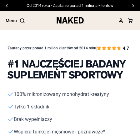
Od 2014 roku · Zaufanie ponad 1 miliona klientów
Menu
4.7
Zaufany przez ponad 1 milion klientów od 2014 roku
#1 NAJCZĘŚCIEJ BADANY
Popularne wyszukiwania
SUPLEMENT SPORTOWY
”Protein Powder“
”Overnight Oats“
”Vegan protein“
”Collagen“
100% mikronizowany monohydrat kreatyny
”Micellar Casein“
Tylko 1 składnik
ODŻYWKI BIAŁKOWE
Bestsellery
Brak wypełniaczy
Białko grochu
Odżywka Białkowa z Serwatki z mleka
Wspiera funkcje mięśniowe i poznawcze*
krów karmionych trawą