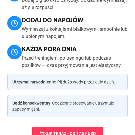
Dodaj 5 g do 8-12 oz wody. Dokładnie wymieszaj,
aż się rozpuści.
DODAJ DO NAPOJÓW
Wymieszaj z koktajlami białkowymi, smoothie lub
ulubionym napojem.
KAŻDA PORA DNIA
Przed treningiem, po treningu lub podczas
posiłków — czas przyjmowania jest elastyczny.
Utrzymuj nawodnienie:
Pij dużo wody przez cały dzień.
Bądź konsekwentny
: Codzienne stosowanie utrzymuje
zapasy mięśni.
KUP TERAZ - OD 17,59 USD