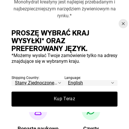
Monohydrat kreatyny jest najlepiej przebadanym i
najbezpieczniejszym narzędziem żywieniowym na
rynku.*
PROSZĘ WYBRAĆ KRAJ
WYSYŁKI* ORAZ
PREFEROWANY JĘZYK.
*Możemy wysłać Twoje zamówienie tylko na adresy
Zawartość
100% Czysty
znajdujące się w wybranym kraju.
certyfikowana przez
Bez dodatków, wypełniaczy
NSF
ani sztucznych składników
Shipping Country:
Language:
Dokładnie przetestowane
pod kątem bezpieczeństwa,
Kup Teraz
dokładności i czystości
Poparte naukowo
Czysty