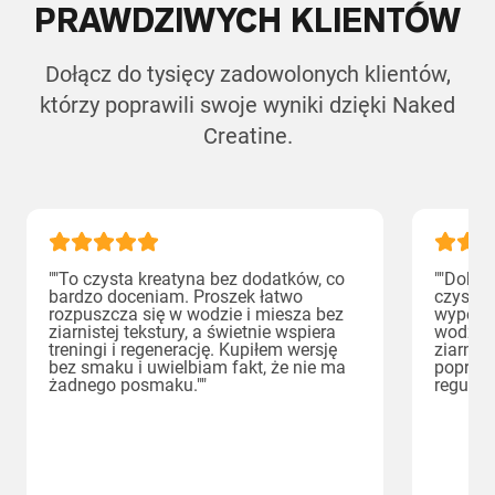
PRAWDZIWYCH KLIENTÓW
Dołącz do tysięcy zadowolonych klientów,
którzy poprawili swoje wyniki dzięki Naked
Creatine.
""To czysta kreatyna bez dodatków, co
""Dokła
bardzo doceniam. Proszek łatwo
czysty,
rozpuszcza się w wodzie i miesza bez
wypełni
ziarnistej tekstury, a świetnie wspiera
wodzie 
treningi i regenerację. Kupiłem wersję
ziarnis
bez smaku i uwielbiam fakt, że nie ma
poprawę
żadnego posmaku.""
regular