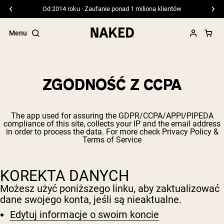
Od 2014 roku · Zaufanie ponad 1 miliona klientów
Menu
ZGODNOŚĆ Z CCPA
Popularne wyszukiwania
The app used for assuring the GDPR/CCPA/APPI/PIPEDA
”Protein Powder“
compliance of this site, collects your IP and the email address
”Overnight Oats“
in order to process the data. For more check
Privacy Policy &
Terms of Service
”Vegan protein“
”Collagen“
”Micellar Casein“
KOREKTA DANYCH
ODŻYWKI BIAŁKOWE
Bestsellery
Możesz użyć poniższego linku, aby zaktualizować
dane swojego konta, jeśli są nieaktualne.
Białko grochu
Odżywka Białkowa z Serwatki z mleka
Edytuj informacje o swoim koncie
krów karmionych trawą