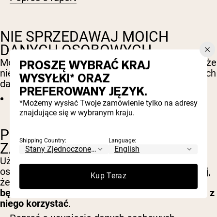
NIE SPRZEDAWAJ MOICH
DANYCH OSOBOWYCH
Możesz złożyć wniosek, aby poinformować nas, że
PROSZĘ WYBRAĆ KRAJ
nie zgadzasz się na zbieranie lub sprzedaż swoich
WYSYŁKI* ORAZ
danych osobowych.
PREFEROWANY JĘZYK.
Nie sprzedawaj moich danych osobowych
*Możemy wysłać Twoje zamówienie tylko na adresy
znajdujące się w wybranym kraju.
PRAWO DO BYCIA
Shipping Country:
Language:
ZAPOMNIANYM
Użyj tej opcji, jeśli chcesz usunąć swoje dane
osobowe i inne dane z naszego sklepu. Pamiętaj,
Kup Teraz
że
ten proces usunie Twoje konto, więc nie
będziesz już mógł uzyskać do niego dostępu ani z
niego korzystać
.