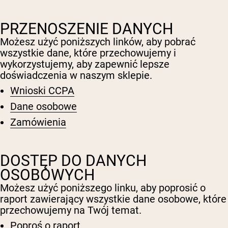
Peptydy kolagenowe
Czekoladowa serwatka z mleka krów
karmionych trawą
PRZENOSZENIE DANYCH
Serwatka z trawy karmionej wanilią
Serwatka z mleka krów karmionych
Możesz użyć poniższych linków, aby pobrać
trawą
wszystkie dane, które przechowujemy i
Shop All Odżywki Białkowe
wykorzystujemy, aby zapewnić lepsze
doświadczenia w naszym sklepie.
WEGAŃSKIE ODŻYWKI
Bestsellery
Wnioski CCPA
BIAŁKOWE
Dane osobowe
Białko grochu
Zamówienia
DOSTĘP DO DANYCH
OSOBOWYCH
Shop All Wegańskie Odżywki Białkowe
Możesz użyć poniższego linku, aby poprosić o
raport zawierający wszystkie dane osobowe, które
przechowujemy na Twój temat.
Poproś o raport