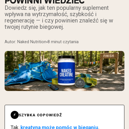
POWINNI WIEDZIEĆ
Dowiedz się, jak ten popularny suplement
wpływa na wytrzymałość, szybkość i
regenerację — i czy powinien znaleźć się w
twojej rutynie biegowej.
Autor: Naked Nutrition
8 minut czytania
SZYBKA ODPOWIEDŹ
⚡
Tak,
kreatyna może pomóc w bieganiu
,