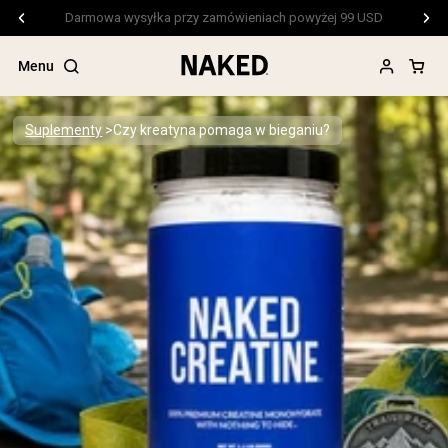
Darmowa wysyłka przy zamówieniach powyżej 99 USD
Menu
Suplementy
Czy kreatyna pomaga w bieganiu?
Popularne wyszukiwania
”Protein Powder“
”Overnight Oats“
”Vegan protein“
”Collagen“
”Micellar Casein“
ODŻYWKI BIAŁKOWE
Bestsellery
Białko grochu
Odżywka Białkowa z Serwatki z mleka
krów karmionych trawą