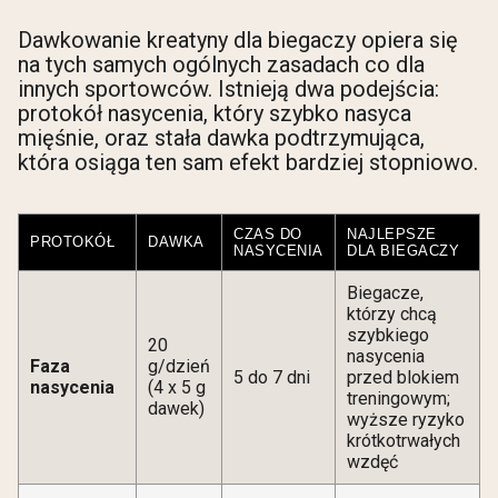
Dawkowanie kreatyny dla biegaczy opiera się
na tych samych ogólnych zasadach co dla
innych sportowców. Istnieją dwa podejścia:
protokół nasycenia, który szybko nasyca
mięśnie, oraz stała dawka podtrzymująca,
która osiąga ten sam efekt bardziej stopniowo.
CZAS DO
NAJLEPSZE
PROTOKÓŁ
DAWKA
NASYCENIA
DLA BIEGACZY
Biegacze,
którzy chcą
szybkiego
20
nasycenia
Faza
g/dzień
5 do 7 dni
przed blokiem
nasycenia
(4 x 5 g
treningowym;
dawek)
wyższe ryzyko
krótkotrwałych
wzdęć