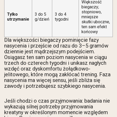
Większość
biegaczy;
stopniowo,
Tylko
3 do 5
3 do 4
mniejsze
utrzymanie
g/dzień
tygodni
skutki uboczne,
ten sam efekt
końcowy
Dla większości biegaczy pominięcie fazy
nasycenia i przejście od razu do 3–5 gramów
dziennie jest mądrzejszym podejściem.
Osiągasz ten sam poziom nasycenia w ciągu
trzech do czterech tygodni i unikasz nagłych
wzdęć oraz dyskomfortu żołądkowo-
jelitowego, które mogą zakłócać trening. Faza
nasycenia ma więcej sensu, jeśli zbliża się
zawody i potrzebujesz szybkiego nasycenia.
Jeśli chodzi o czas przyjmowania: badania nie
wykazują silnej potrzeby przyjmowania
kreatyny w określonym momencie względem