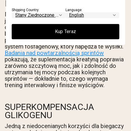
INTENSYWNOŚĆ WYSIŁKU
Shipping Country:
Language:
Najbardziej oczywistą korzyścią dla biegaczy
jest poprawa wyników w sprincie. Niezależnie
od tego, czy jesteś zapalonym sprinterem, czy
Kup Teraz
biegaczem długodystansowym, który na finiszu
przyspiesza, kreatyna bezpośrednio wspiera
system fosfagenowy, który napędza te wysiłki.
Badania nad powtarzalnością sprintów
pokazują, że suplementacja kreatyną poprawia
zarówno szczytową moc, jak i zdolność do
utrzymania tej mocy podczas kolejnych
sprintów — dokładnie to, czego wymaga
trening interwałowy i finisze wyścigów.
SUPERKOMPENSACJA
GLIKOGENU
Jedną z niedocenianych korzyści dla biegaczy