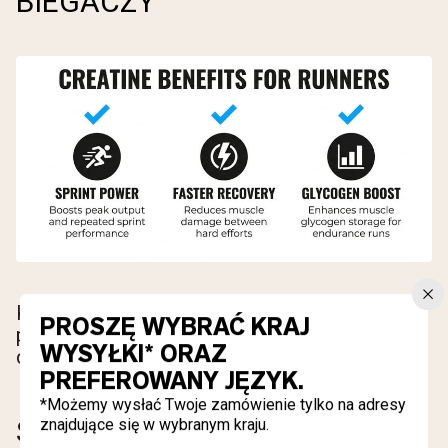
BIEGACZY
Korzyści kreatyny dla biegaczy wykraczają
PROSZĘ WYBRAĆ KRAJ
poza oczywiste zastosowanie w sprincie. Oto
WYSYŁKI* ORAZ
co faktycznie potwierdzają dowody.
PREFEROWANY JĘZYK.
*Możemy wysłać Twoje zamówienie tylko na adresy
SPRINT I WYSOKA
znajdujące się w wybranym kraju.