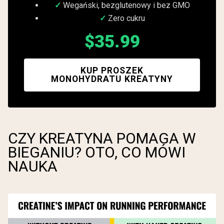
Wegański, bezglutenowy i bez GMO
Zero cukru
$35.99
KUP PROSZEK
MONOHYDRATU KREATYNY
CZY KREATYNA POMAGA W
BIEGANIU? OTO, CO MÓWI
NAUKA