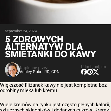
Peptydy kolagenowe
Czekoladowa serwatka z mleka krów
karmionych trawą
Serwatka z trawy karmionej wanilią
Serwatka z mleka krów karmionych
trawą
Shop All Odżywki Białkowe
September 24, 2024
5 ZDROWYCH
WEGAŃSKIE ODŻYWKI
Bestsellery
ALTERNATYW DLA
BIAŁKOWE
ŚMIETANKI DO KAWY
Białko grochu
Udostępnij do
Napisane przez
Ashley Sobel RD, CDN
Większość filiżanek kawy nie jest kompletna bez
Shop All Wegańskie Odżywki Białkowe
odrobiny mleka lub kremu.
Wiele kremów na rynku jest często pełnych kalorii,
sztucznych składników i dodanych cukrów. Kremy