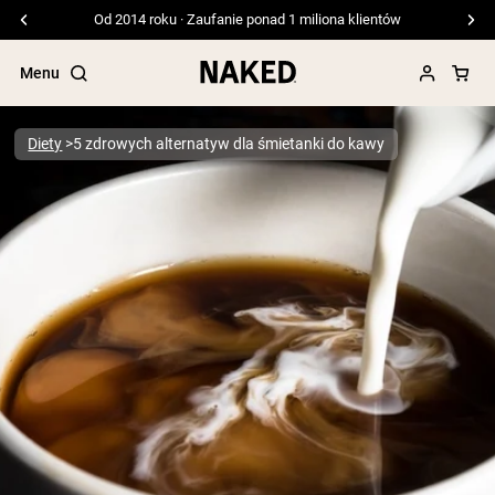
Od 2014 roku · Zaufanie ponad 1 miliona klientów
Menu
Diety
5 zdrowych alternatyw dla śmietanki do kawy
Popularne wyszukiwania
”Protein Powder“
”Overnight Oats“
”Vegan protein“
”Collagen“
”Micellar Casein“
ODŻYWKI BIAŁKOWE
Bestsellery
Białko grochu
Odżywka Białkowa z Serwatki z mleka
krów karmionych trawą