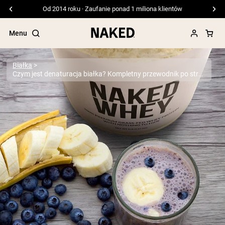
Darmowa wysyłka przy zamówieniach powyżej 99 USD
Menu
Białka
Czym jest denaturacja białka? Kompletny przewodnik po strukturze i jakości białka
Popularne wyszukiwania
”Protein Powder“
”Overnight Oats“
”Vegan protein“
”Collagen“
”Micellar Casein“
ODŻYWKI BIAŁKOWE
Bestsellery
Białko grochu
Odżywka Białkowa z Serwatki z mleka k
karmionych trawą