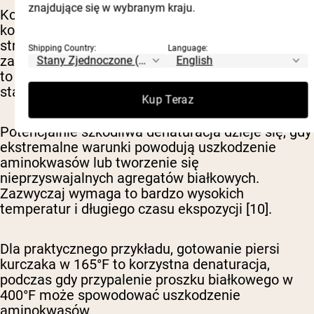
znajdujące się w wybranym kraju.
Korzystna denaturacja
występuje podczas
kontrolowanego przetwarzania, które poprawia
strawność i bezpieczeństwo, jednocześnie
Shipping Country:
Language:
zachowując integralność aminokwasów. Przykłady
to odpowiednie temperatury gotowania i
standardowe przetwarzanie suplementów.
Kup Teraz
Potencjalnie szkodliwa denaturacja
dzieje się, gdy
ekstremalne warunki powodują uszkodzenie
aminokwasów lub tworzenie się
nieprzyswajalnych agregatów białkowych.
Zazwyczaj wymaga to bardzo wysokich
temperatur i długiego czasu ekspozycji [10].
Dla praktycznego przykładu, gotowanie piersi
kurczaka w 165°F to korzystna denaturacja,
podczas gdy przypalenie proszku białkowego w
400°F może spowodować uszkodzenie
aminokwasów.