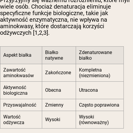
Przyjrzyjmy się ważnemu rozróżnieniu, które myli
wiele osób. Chociaż denaturacja eliminuje
specyficzne funkcje biologiczne, takie jak
aktywność enzymatyczna, nie wpływa na
aminokwasy, które dostarczają korzyści
odżywczych [1,2,3].
Białko
Zdenaturowane
Aspekt białka
natywne
białko
Zawartość
Kompletna
Zakończone
aminokwasów
(niezmieniona)
Aktywność
Obecna
Utracona
biologiczna
Przyswajalność
Zmienny
Często poprawiona
Wartość
Wysoki
Wysoki
odżywcza
(równoważny)