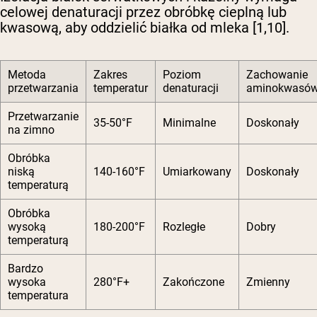
celowej denaturacji przez obróbkę cieplną lub
kwasową, aby oddzielić białka od mleka [1,10].
Metoda
Zakres
Poziom
Zachowanie
przetwarzania
temperatur
denaturacji
aminokwasó
Przetwarzanie
35-50°F
Minimalne
Doskonały
na zimno
Obróbka
niską
140-160°F
Umiarkowany
Doskonały
temperaturą
Obróbka
wysoką
180-200°F
Rozległe
Dobry
temperaturą
Bardzo
wysoka
280°F+
Zakończone
Zmienny
temperatura