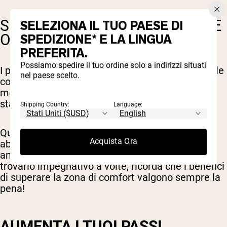
SECONDO MESE: PERFEZIONA E
SELEZIONA IL TUO PAESE DI
OTTIMIZZA
SPEDIZIONE* E LA LINGUA
PREFERITA.
Possiamo spedire il tuo ordine solo a indirizzi situati
I prossimi 30 giorni sono tutti dedicati a portare le
nel paese scelto.
cose a un livello superiore. Pensalo come un
modo per costruire sulla solida base che hai già
stabilito.
Shipping Country:
Language:
Questo mese non solo continuiamo le buone
Acquista Ora
abitudini che abbiamo iniziato, ma introduciamo
anche nuove cose. È un passo avanti e potresti
trovarlo impegnativo a volte, ricorda che i benefici
di superare la zona di comfort valgono sempre la
pena!
AUMENTA I TUOI PASSI