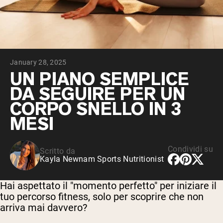
Peptidi di collagene
Whey al cioccolato da latte di mucche
alimentate a erba
Whey di erba alimentata alla vaniglia
Siero di latte da bovini alimentati a erba
Shop All Protein Powders
January 28, 2025
VEGAN PROTEIN
UN PIANO SEMPLICE
Best Seller
DA SEGUIRE PER UN
Proteina di piselli
CORPO SNELLO IN 3
MESI
Condividi su
Scritto da
Shop All Vegan Protein
Kayla Newnam Sports Nutritionist
Hai aspettato il "momento perfetto" per iniziare il
tuo percorso fitness, solo per scoprire che non
arriva mai davvero?