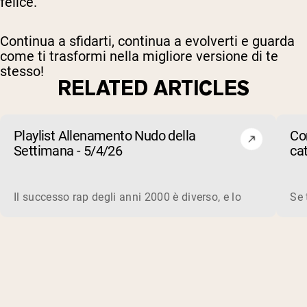
felice.
Continua a sfidarti, continua a evolverti e guarda
come ti trasformi nella migliore versione di te
stesso!
RELATED ARTICLES
Playlist Allenamento Nudo della
Co
Settimana - 5/4/26
ca
su
Il successo rap degli anni 2000 è diverso, e lo è ancora in 
Se 