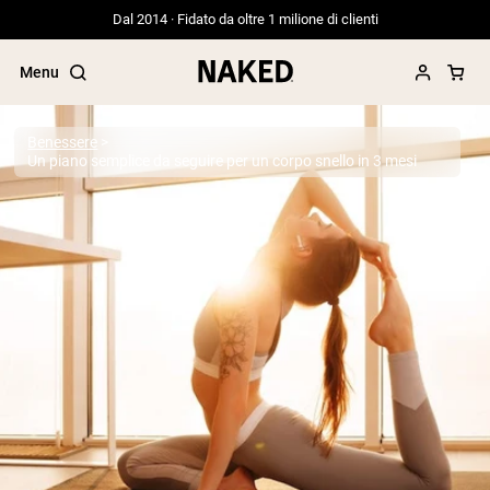
Dal 2014 · Fidato da oltre 1 milione di clienti
Menu
Benessere
Un piano semplice da seguire per un corpo snello in 3 mesi
Termini di ricerca popolari
”Protein Powder“
”Overnight Oats“
”Vegan protein“
”Collagen“
”Micellar Casein“
PROTEIN POWDERS
Best Seller
Proteina di piselli
Proteine del Siero di Latte da
Allevamento al Pascolo