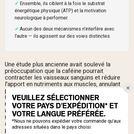
Ensemble, ils ciblent à la fois le substrat
énergétique physique (ATP) et la motivation
neurologique à performer.
Aucun des deux mécanismes n'interfère avec
l'autre — ils agissent sur des voies distinctes.
Une étude plus ancienne avait soulevé la
préoccupation que la caféine pourrait
contracter les vaisseaux sanguins et réduire
l'apport en nutriments aux muscles, annulant
potentiellement les bienfaits de la créatine.
VEUILLEZ SÉLECTIONNER
Cependant, les preuves de ce mécanisme sont
restées non concluantes, et plusieurs études
VOTRE PAYS D'EXPÉDITION* ET
ultérieures ne montrent aucune interaction
VOTRE LANGUE PRÉFÉRÉE.
négative significative. Au contraire, la situation
*Nous ne pouvons expédier votre commande qu'aux
actuelle suggère que la combinaison des deux
adresses situées dans le pays choisi.
peut produire des effets additifs ou