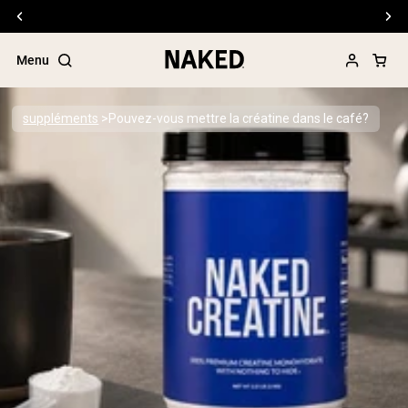
Livraison gratuite pour les commandes de 99 $ et plus
Menu
suppléments
Pouvez-vous mettre la créatine dans le café?
Termes de recherche populaires
”Protein Powder“
”Overnight Oats“
”Vegan protein“
”Collagen“
”Micellar Casein“
PROTÉINES EN POUDRE
Meilleure Vente
Protéine de pois
Protéine de Whey en Poudre
Peptides de collagène