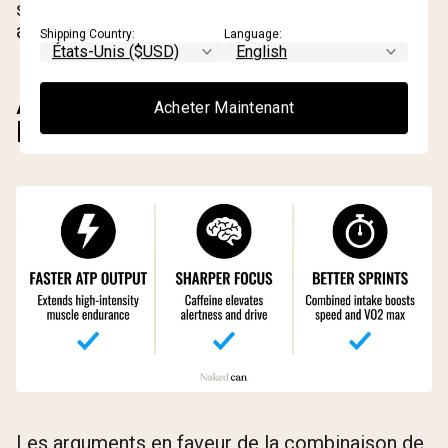
synergiques sur la performance — et non une
annulation.
Shipping Country:
Language:
AVANTAGES DE PRENDRE DE
Acheter Maintenant
LA CRÉATINE AVEC DU CAFÉ
Les arguments en faveur de la combinaison de