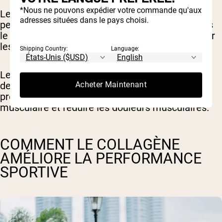
*Nous ne pouvons expédier votre commande qu'aux
Le collagène est composé d'acides aminés, qui
adresses situées dans le pays choisi.
peuvent soutenir la synthèse des protéines dans
le corps. Ce processus est essentiel pour réparer
les muscles après des entraînements intensifs.
Shipping Country:
Language:
Les recherches montrent que la consommation
de collagène, grâce à sa haute teneur en
Acheter Maintenant
protéines, peut accélérer la récupération
musculaire et réduire les douleurs musculaires.
COMMENT LE COLLAGÈNE
AMÉLIORE LA PERFORMANCE
SPORTIVE