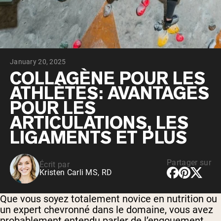
Whey au chocolat issu de vaches
nourries à l'herbe
Whey de lait de vache nourrie à l'herbe à
la vanille
Whey de vache nourrie à l'herbe
Shop All Protéines En Poudre
January 20, 2025
PROTÉINES VÉGANES
COLLAGÈNE POUR LES
Meilleure Vente
ATHLÈTES: AVANTAGES
Protéine de pois
POUR LES
ARTICULATIONS, LES
LIGAMENTS ET PLUS
Shop All Protéines Véganes
Partager sur
Écrit par
Kristen Carli MS, RD
Que vous soyez totalement novice en nutrition ou
un expert chevronné dans le domaine, vous avez
probablement entendu parler de l’engouement