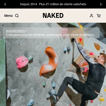
Depuis 2014 · Plus d'1 million de clients satisfaits
Menu
suppléments
Collagène pour les athlètes: avantages pour les articulations, les ligaments et plus
Termes de recherche populaires
”Protein Powder“
”Overnight Oats“
”Vegan protein“
”Collagen“
”Micellar Casein“
PROTÉINES EN POUDRE
Meilleure Vente
Protéine de pois
Protéine de Whey en Poudre
Peptides de collagène