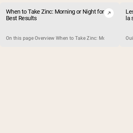
When to Take Zinc: Morning or Night for
Le
Best Results
la 
co
On this page Overview When to Take Zinc: Morning or Nigh
Oui