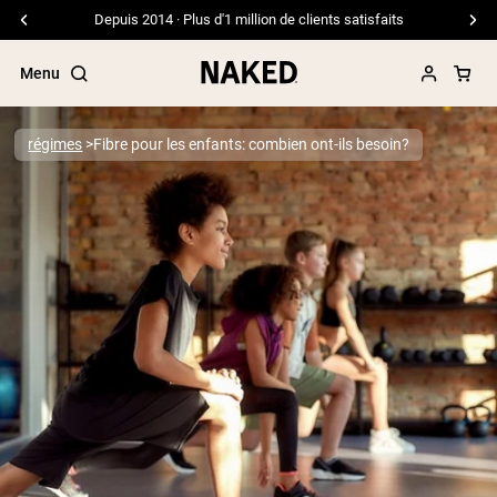
Depuis 2014 · Plus d'1 million de clients satisfaits
Menu
régimes
Fibre pour les enfants: combien ont-ils besoin?
Termes de recherche populaires
”Protein Powder“
”Overnight Oats“
”Vegan protein“
”Collagen“
”Micellar Casein“
PROTÉINES EN POUDRE
Meilleure Vente
Protéine de pois
Protéine de Whey en Poudre
Peptides de collagène