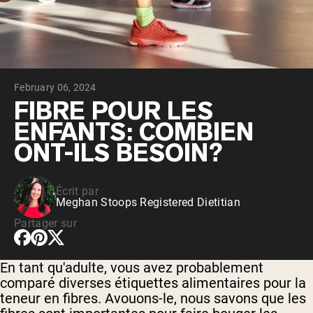
Whey au chocolat issu de vaches
nourries à l'herbe
Whey de lait de vache nourrie à l'herbe à
la vanille
Whey de vache nourrie à l'herbe
Shop All Protéines En Poudre
February 06, 2024
PROTÉINES VÉGANES
FIBRE POUR LES
Meilleure Vente
ENFANTS: COMBIEN
Protéine de pois
ONT-ILS BESOIN?
Écrit par
Meghan Stoops Registered Dietitian
Shop All Protéines Véganes
Partager sur
En tant qu'adulte, vous avez probablement
comparé diverses étiquettes alimentaires pour la
teneur en fibres. Avouons-le, nous savons que les