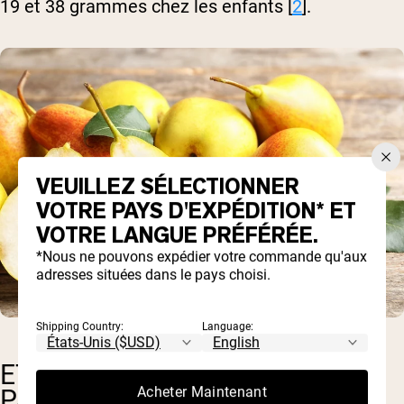
19 et 38 grammes chez les enfants [
2
].
VEUILLEZ SÉLECTIONNER
VOTRE PAYS D'EXPÉDITION* ET
VOTRE LANGUE PRÉFÉRÉE.
*Nous ne pouvons expédier votre commande qu'aux
adresses situées dans le pays choisi.
Shipping Country:
Language:
ET SI MES ENFANTS N'AIMENT
Acheter Maintenant
PAS LES LÉGUMES?