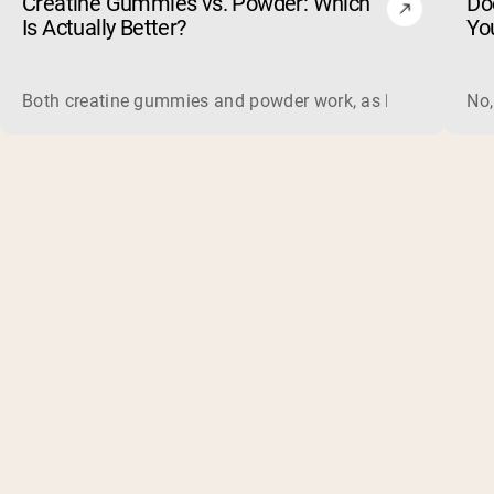
Creatine Gummies vs. Powder: Which
Do
Is Actually Better?
Yo
Both creatine gummies and powder work, as long as the prod
No,