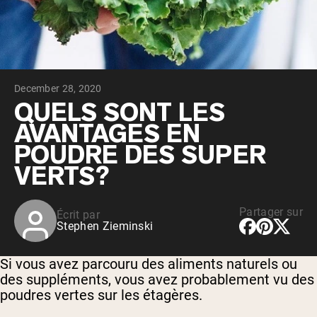
Whey au chocolat issu de vaches
nourries à l'herbe
Whey de lait de vache nourrie à l'herbe à
la vanille
Whey de vache nourrie à l'herbe
Shop All Protéines En Poudre
December 28, 2020
PROTÉINES VÉGANES
QUELS SONT LES
Meilleure Vente
AVANTAGES EN
Protéine de pois
POUDRE DES SUPER
VERTS?
Partager sur
Écrit par
Shop All Protéines Véganes
Stephen Zieminski
Si vous avez parcouru des aliments naturels ou
des suppléments, vous avez probablement vu des
poudres vertes sur les étagères.