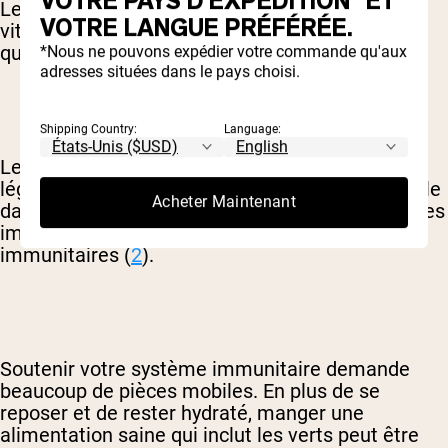
VOTRE PAYS D'EXPÉDITION* ET
Les verts sont une source bien connue de
VOTRE LANGUE PRÉFÉRÉE.
vitamines, de minéraux et d'autres composants
qui soutiennent un système immunitaire sain.
*Nous ne pouvons expédier votre commande qu'aux
adresses situées dans le pays choisi.
Shipping Country:
Language:
Les données suggèrent également que les
légumes verts peuvent littéralement jouer un rôle
Acheter Maintenant
dans la signalisation chimique dans nos systèmes
immunitaires et stimuler nos défenses
immunitaires (
2
).
Soutenir votre système immunitaire demande
beaucoup de pièces mobiles. En plus de se
reposer et de rester hydraté, manger une
alimentation saine qui inclut les verts peut être