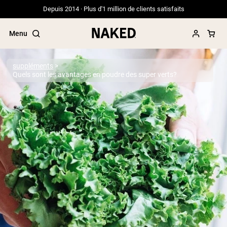
Depuis 2014 · Plus d'1 million de clients satisfaits
Menu
suppléments
Quels sont les avantages en poudre des super verts?
Termes de recherche populaires
”Protein Powder“
”Overnight Oats“
”Vegan protein“
”Collagen“
”Micellar Casein“
PROTÉINES EN POUDRE
Meilleure Vente
Protéine de pois
Protéine de Whey en Poudre
Peptides de collagène