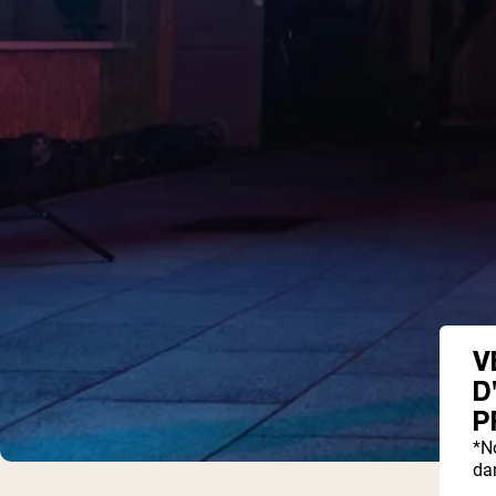
V
D
P
*N
dan