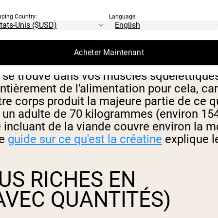
fabrique à partir de trois acides aminés : 
pping Country:
Language:
rgie rapide. Lorsque vous sprintez, souleve
e pour régénérer rapidement l'ATP, la moléc
Acheter Maintenant
s se trouve dans vos muscles squelettiques
tièrement de l'alimentation pour cela, car 
otre corps produit la majeure partie de ce q
Pour un adulte de 70 kilogrammes (environ 15
incluant de la viande couvre environ la moi
re
guide sur ce qu'est la créatine
explique l
US RICHES EN
AVEC QUANTITÉS)