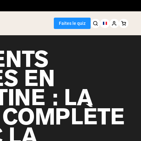
Faites le quiz
ENTS
ES EN
Meilleure Vente
INE : LA
de pois
E COMPLÈTE
 LA