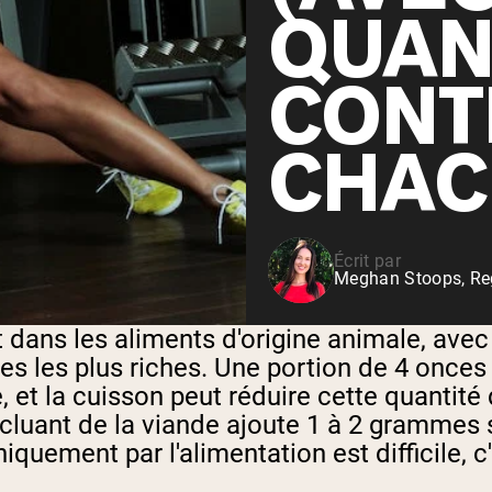
Shop All P
QUAN
vanille
Whey de vache nourrie à
l'herbe
CONT
Shop All Protéines En Poudre
CHAC
Écrit par
Meghan Stoops, Reg
dans les aliments d'origine animale, avec l
ces les plus riches. Une portion de 4 once
, et la cuisson peut réduire cette quantité
ncluant de la viande ajoute 1 à 2 grammes 
iquement par l'alimentation est difficile,