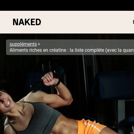
suppléments
PROTÉIN
Termes de recherche populaires
POUDRE
”Protein Powder“
”Overnight Oats“
”Vegan protein“
”Collagen“
”Micellar Casein“