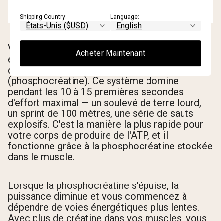
Shipping Country:
Language:
Vos muscles utilisent trois systèmes
Acheter Maintenant
énergétiques, et celui que la créatine soutient
directement est le système ATP-PC
(phosphocréatine). Ce système domine
pendant les 10 à 15 premières secondes
d'effort maximal — un soulevé de terre lourd,
un sprint de 100 mètres, une série de sauts
explosifs. C'est la manière la plus rapide pour
votre corps de produire de l'ATP, et il
fonctionne grâce à la phosphocréatine stockée
dans le muscle.
Lorsque la phosphocréatine s'épuise, la
puissance diminue et vous commencez à
dépendre de voies énergétiques plus lentes.
Avec plus de créatine dans vos muscles, vous