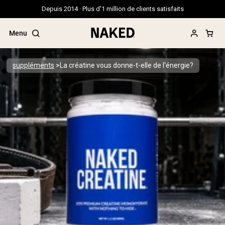
Depuis 2014 · Plus d'1 million de clients satisfaits
Menu
suppléments
La créatine vous donne-t-elle de l'énergie?
Termes de recherche populaires
”Protein Powder“
”Overnight Oats“
”Vegan protein“
”Collagen“
”Micellar Casein“
PROTÉINES EN POUDRE
Meilleure Vente
Protéine de pois
Protéine de Whey en Poudre
Peptides de collagène