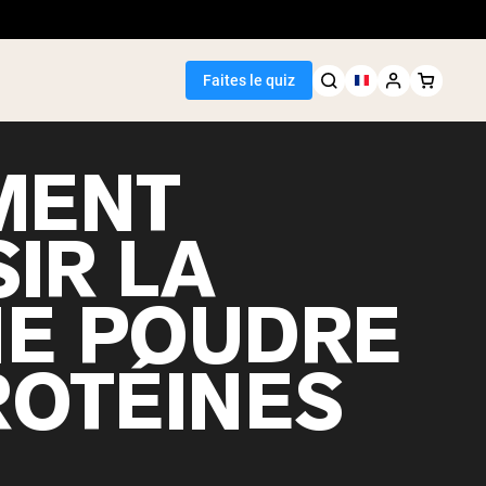
Faites le quiz
MENT
IR LA
Meilleure Vente
E POUDRE
de pois
ROTÉINES