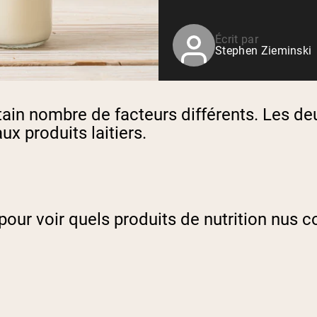
Shop All P
vanille
Whey de vache nourrie à
l'herbe
Écrit par
Stephen Zieminski
Shop All Protéines En Poudre
ain nombre de facteurs différents. Les deu
x produits laitiers.
our voir quels produits de nutrition nus co