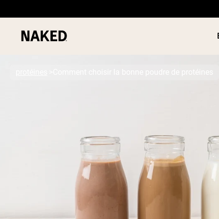
protéines
Comment choisir la bonne poudre de protéines
PROTÉIN
Termes de recherche populaires
POUDRE
”Protein Powder“
”Overnight Oats“
”Vegan protein“
”Collagen“
”Micellar Casein“