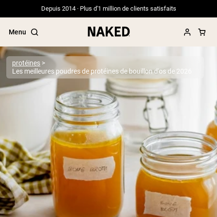
Depuis 2014 · Plus d'1 million de clients satisfaits
Menu
protéines
Les meilleures poudres de protéines de bouillon d'os de 2026
Termes de recherche populaires
”Protein Powder“
”Overnight Oats“
”Vegan protein“
”Collagen“
”Micellar Casein“
PROTÉINES EN POUDRE
Meilleure Vente
Protéine de pois
Protéine de Whey en Poudre
Peptides de collagène