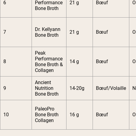
6
Performance
21 g
Bœuf
O
Bone Broth
Dr. Kellyann
7
21 g
Bœuf
O
Bone Broth
Peak
Performance
8
14 g
Bœuf
O
Bone Broth &
Collagen
Ancient
9
Nutrition
14-20g
Bœuf/Volaille
N
Bone Broth
PaleoPro
10
Bone Broth
16 g
Bœuf
O
Collagen