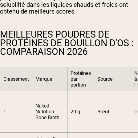
solubilité dans les liquides chauds et froids ont
obtenu de meilleurs scores.
MEILLEURES POUDRES DE
PROTÉINES DE BOUILLON D'OS :
COMPARAISON 2026
Protéines
N
Classement
Marque
par
Source
à
portion
l
Naked
1
Nutrition
20 g
Bœuf
O
Bone Broth