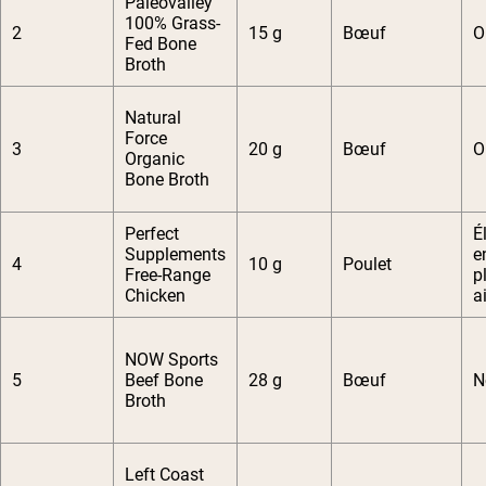
Paleovalley
100% Grass-
2
15 g
Bœuf
O
Fed Bone
Broth
Natural
Force
3
20 g
Bœuf
O
Organic
Bone Broth
Perfect
É
Supplements
e
4
10 g
Poulet
Free-Range
p
Chicken
ai
NOW Sports
5
Beef Bone
28 g
Bœuf
N
Broth
Left Coast