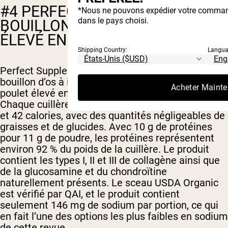
#4 PERFECT SUPPLEMENTS :
*Nous ne pouvons expédier votre comman
dans le pays choisi.
BOUILLON D’OS DE POULET
ÉLEVÉ EN PLEIN AIR BIOLOGIQUE
Shipping Country:
Langua
Perfect Supplements produit une poudre de
bouillon d’os à ingrédient unique à base d’os de
Acheter Mainte
poulet élevé en plein air certifiés USDA Organic.
Chaque cuillère de 11 g fournit 10 g de protéines
et 42 calories, avec des quantités négligeables de
graisses et de glucides. Avec 10 g de protéines
pour 11 g de poudre, les protéines représentent
environ 92 % du poids de la cuillère. Le produit
contient les types I, II et III de collagène ainsi que
de la glucosamine et du chondroïtine
naturellement présents. Le sceau USDA Organic
est vérifié par QAI, et le produit contient
seulement 146 mg de sodium par portion, ce qui
en fait l’une des options les plus faibles en sodium
de cette revue.