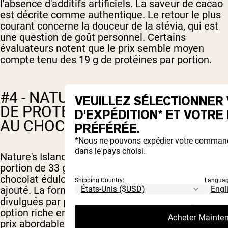
l'absence d'additifs artificiels. La saveur de cacao
est décrite comme authentique. Le retour le plus
courant concerne la douceur de la stévia, qui est
une question de goût personnel. Certains
évaluateurs notent que le prix semble moyen
compte tenu des 19 g de protéines par portion.
#4 - NATURE'S ISLAND : ISOLAT
VEUILLEZ SÉLECTIONNER
DE PROTÉINE DE POIS (FUDGE
D'EXPÉDITION* ET VOTRE
AU CHOCOLAT)
PRÉFÉRÉE.
*Nous ne pouvons expédier votre command
dans le pays choisi.
Nature's Island offre 25 grammes de protéines par
portion de 33 grammes dans une saveur fudge au
chocolat édulcorée à la stévia et sans sucre
Shipping Country:
Languag
ajouté. La formule comprend 4,7 g de BCAA
divulgués par portion et se positionne comme une
option riche en protéines et pauvre en sucre à un
Acheter Mainte
prix abordable. Elle convient parfaitement aux