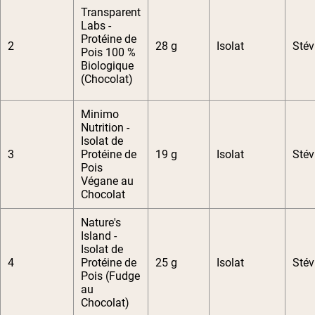
Transparent
Labs -
Protéine de
2
28 g
Isolat
Stév
Pois 100 %
Biologique
(Chocolat)
Minimo
Nutrition -
Isolat de
3
Protéine de
19 g
Isolat
Stév
Pois
Végane au
Chocolat
Nature's
Island -
Isolat de
4
Protéine de
25 g
Isolat
Stév
Pois (Fudge
au
Chocolat)