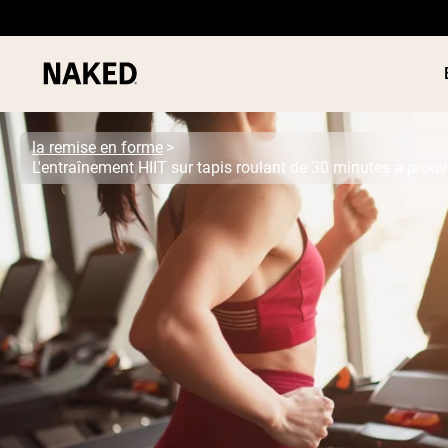
la remise en forme
L'entraînement HIIT sur tapis roulant de 30 minutes a prouv
PROTÉIN
Termes de recherche populaires
POUDRE
”Protein Powder“
”Overnight Oats“
”Vegan protein“
”Collagen“
”Micellar Casein“