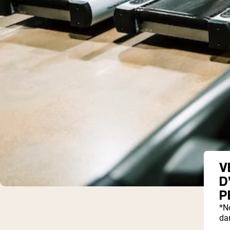
V
D
P
*N
dan