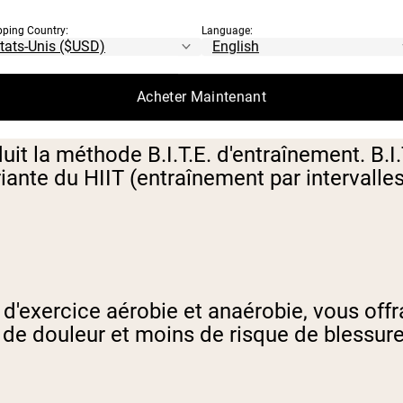
ondé
Precision Running
programme dans la 
pping Country:
Language:
Acheter Maintenant
it la méthode B.I.T.E. d'entraînement. B.I.T
ante du HIIT (entraînement par intervalles 
s d'exercice aérobie et anaérobie, vous of
 de douleur et moins de risque de blessure