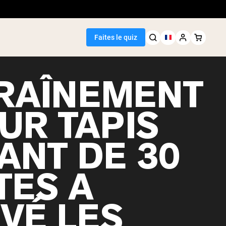
Faites le quiz
TRAÎNEMENT
SUR TAPIS
Meilleure Vente
ANT DE 30
de pois
TES A
VÉ LES