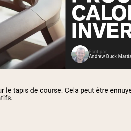
Shop All P
CALO
vanille
Whey de vache nourrie à
l'herbe
INVE
Shop All Protéines En Poudre
Écrit par
Andrew Buck Martia
e tapis de course. Cela peut être ennuyeux
tifs.