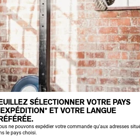
EUILLEZ SÉLECTIONNER VOTRE PAYS
'EXPÉDITION* ET VOTRE LANGUE
ts qui sollicitent plusieurs articulatio
RÉFÉRÉE.
hevilles ensemble, et travaille vos quadri
ous ne pouvons expédier votre commande qu'aux adresses situ
s le pays choisi.