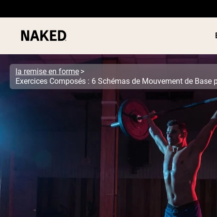
la remise en forme
PROTÉIN
Termes de recherche populaires
POUDRE
”Protein Powder“
”Overnight Oats“
”Vegan protein“
”Collagen“
”Micellar Casein“