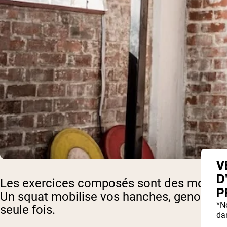
V
D
Les exercices composés sont des mouvemen
P
Un squat mobilise vos hanches, genoux et c
*N
seule fois.
dan