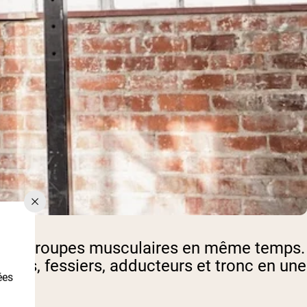
ns et groupes musculaires en même temps.
ceps, fessiers, adducteurs et tronc en une
ées