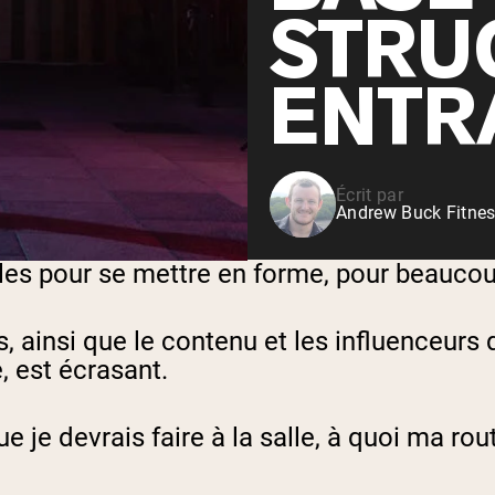
Shop All P
STRU
vanille
Whey de vache nourrie à
l'herbe
ENTR
Shop All Protéines En Poudre
Écrit par
Andrew Buck Fitnes
es pour se mettre en forme, pour beaucoup
 ainsi que le contenu et les influenceurs
, est écrasant.
ue je devrais faire à la salle, à quoi ma ro