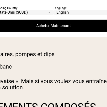
ls mobilisent une seule articulation et cibl
pping Country:
Language:
out.
Acheter Maintenant
 :
aires, pompes et dips
 banc
vaise ». Mais si vous voulez vous entraîne
solution.