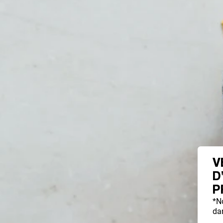
V
D
P
*N
dan