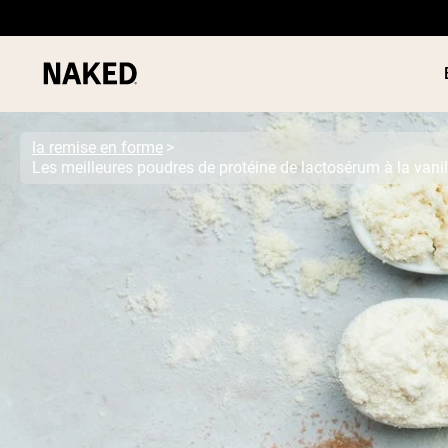
la remise en forme
Les meilleures poudres de protéine de lactosérum à la vani
PROTÉIN
Termes de recherche populaires
POUDRE
”Protein Powder“
”Overnight Oats“
”Vegan protein“
”Collagen“
”Micellar Casein“