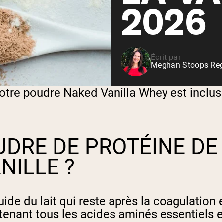
Shop All P
2026
vanille
Whey de vache nourrie à
l'herbe
Shop All Protéines En Poudre
Écrit par
Meghan Stoops Regi
Notre poudre Naked Vanilla Whey est inclu
UDRE DE PROTÉINE DE
NILLE ?
ide du lait qui reste après la coagulation e
enant tous les acides aminés essentiels e