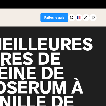
Faites le quiz
MEILLEURES
RES DE
Meilleure Vente
ÉINE DE
de pois
OSÉRUM À
NILLE DE