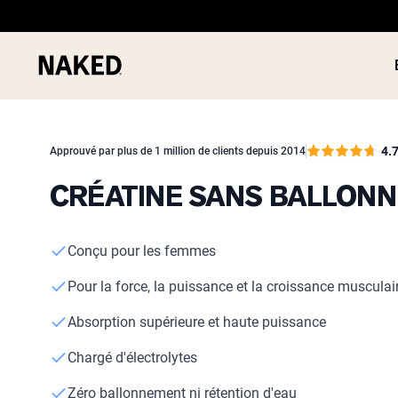
4.
Approuvé par plus de 1 million de clients depuis 2014
CRÉATINE SANS BALLON
PROTÉIN
Termes de recherche populaires
POUDRE
Conçu pour les femmes
”Protein Powder“
”Overnight Oats“
Pour la force, la puissance et la croissance musculai
”Vegan protein“
”Collagen“
Absorption supérieure et haute puissance
”Micellar Casein“
Chargé d'électrolytes
Zéro ballonnement ni rétention d'eau