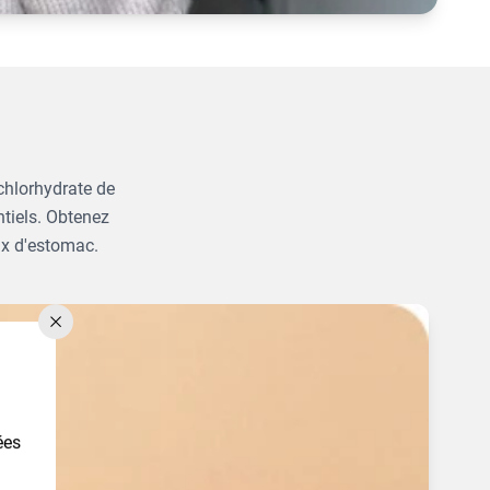
chlorhydrate de
ntiels. Obtenez
ux d'estomac.
ées