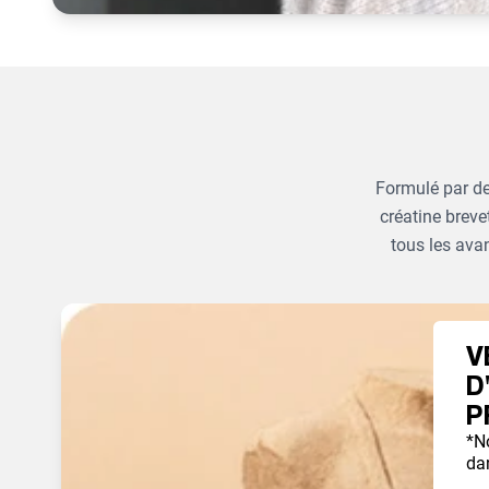
Formulé par de
créatine breve
tous les ava
V
D
P
*N
dan