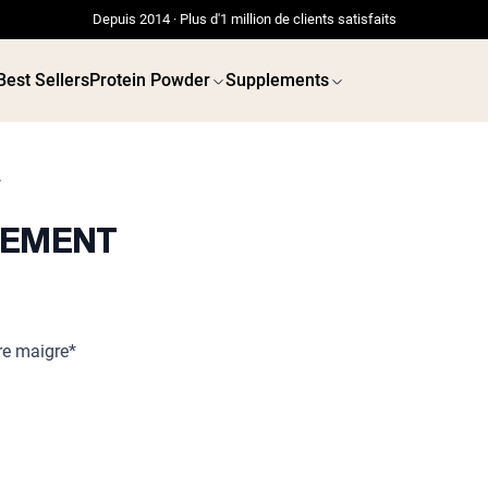
Depuis 2014 · Plus d'1 million de clients satisfaits
Best Sellers
Protein Powder
Supplements
7
NEMENT
ES EN
PROTÉINES
Meilleure Vente
VÉGANES
Protéine de pois
Protéine 
re maigre*
Protéine de Whey en
Poudre
Peptides de collagène
Whey au chocolat issu
de vaches nourries à
l'herbe
Whey de lait de vache
nourrie à l'herbe à la