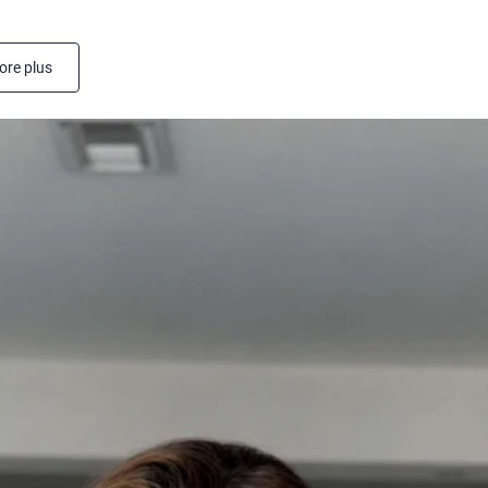
Shop All P
vanille
Whey de vache nourrie à
l'herbe
ore plus
Shop All Protéines En Poudre