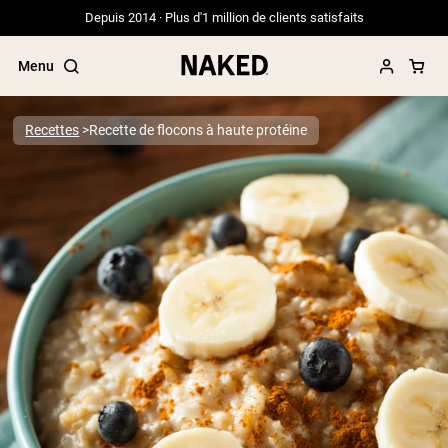
Depuis 2014 · Plus d'1 million de clients satisfaits
Menu
Recettes
Recette de flocons à haute protéine
Termes de recherche populaires
”Protein Powder“
”Overnight Oats“
”Vegan protein“
”Collagen“
”Micellar Casein“
PROTÉINES EN POUDRE
Meilleure Vente
Protéine de pois
Protéine de Whey en Poudre
Peptides de collagène