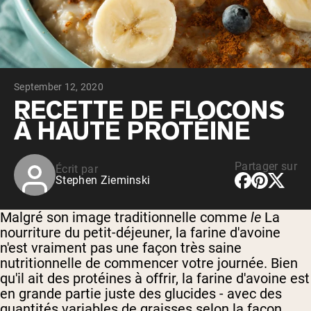
Whey au chocolat issu de vaches
nourries à l'herbe
Whey de lait de vache nourrie à l'herbe à
la vanille
Whey de vache nourrie à l'herbe
Shop All Protéines En Poudre
September 12, 2020
PROTÉINES VÉGANES
RECETTE DE FLOCONS
Meilleure Vente
À HAUTE PROTÉINE
Protéine de pois
Partager sur
Écrit par
Stephen Zieminski
Malgré son image traditionnelle comme
le
La
Shop All Protéines Véganes
nourriture du petit-déjeuner, la farine d'avoine
n'est vraiment pas une façon très saine
nutritionnelle de commencer votre journée. Bien
qu'il ait des protéines à offrir, la farine d'avoine est
en grande partie juste des glucides - avec des
quantités variables de graisses selon la façon