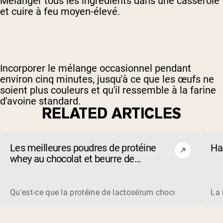
Mélanger tous les ingrédients dans une casserole
et cuire à feu moyen-élevé.
Incorporer le mélange occasionnel pendant
environ cinq minutes, jusqu'à ce que les œufs ne
soient plus couleurs et qu'il ressemble à la farine
d'avoine standard.
RELATED ARTICLES
Les meilleures poudres de protéine
Ha
whey au chocolat et beurre de
cacahuète de 2026
Qu'est-ce que la protéine de lactosérum chocolat beurre de
La 