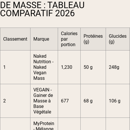
DE MASSE : TABLEAU
COMPARATIF 2026
Calories
Protéines
Glucides
Classement
Marque
par
(g)
(g)
portion
Naked
Nutrition -
1
Naked
1,230
50 g
248g
Vegan
Mass
VEGAIN -
Gainer de
2
Masse à
677
68 g
106 g
Base
Végétale
MyProtein
- Mélange