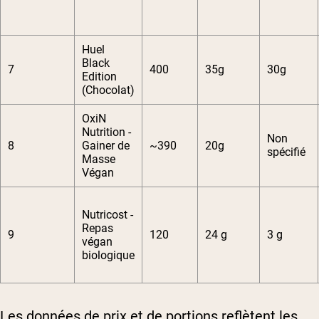
Huel
Black
7
400
35g
30g
Edition
(Chocolat)
OxiN
Nutrition -
Non
8
Gainer de
~390
20g
spécifié
Masse
Végan
Nutricost -
Repas
9
120
24 g
3 g
végan
biologique
Les données de prix et de portions reflètent les