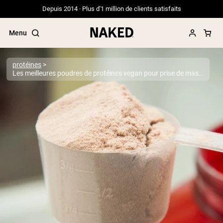
Depuis 2014 · Plus d'1 million de clients satisfaits
Menu
protéines
Les meilleures poudres de protéines vegan pour prise de masse de 2026
Termes de recherche populaires
”Protein Powder“
”Overnight Oats“
”Vegan protein“
”Collagen“
”Micellar Casein“
PROTÉINES EN POUDRE
Meilleure Vente
Protéine de pois
Protéine de Whey en Poudre
Peptides de collagène