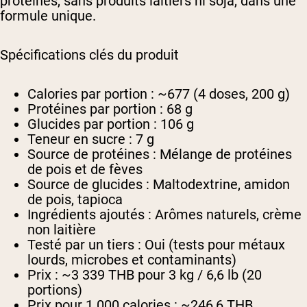
protéines, sans produits laitiers ni soja, dans une
formule unique.
Spécifications clés du produit
Calories par portion :
~677 (4 doses, 200 g)
Protéines par portion :
68 g
Glucides par portion :
106 g
Teneur en sucre :
7 g
Source de protéines :
Mélange de protéines
de pois et de fèves
Source de glucides :
Maltodextrine, amidon
de pois, tapioca
Ingrédients ajoutés :
Arômes naturels, crème
non laitière
Testé par un tiers :
Oui (tests pour métaux
lourds, microbes et contaminants)
Prix :
~3 339 THB pour 3 kg / 6,6 lb (20
portions)
Prix pour 1 000 calories :
~246,6 THB