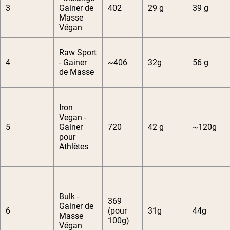
3
Gainer de
402
29 g
39 g
Masse
Végan
Raw Sport
4
- Gainer
~406
32g
56 g
de Masse
Iron
Vegan -
5
Gainer
720
42 g
~120g
pour
Athlètes
Bulk -
369
Gainer de
6
(pour
31g
44g
Masse
100g)
Végan