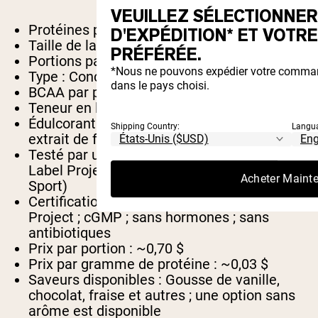
VEUILLEZ SÉLECTIONNER
Protéines par portion :
24g
D'EXPÉDITION* ET VOTR
Taille de la portion :
32 g (1 dose)
PRÉFÉRÉE.
Portions par contenant :
~71 (sac de 5 lb)
*Nous ne pouvons expédier votre comman
Type :
Concentré de protéine de lactosérum
dans le pays choisi.
BCAA par portion :
5,4 g (déclaré)
Teneur en leucine :
Non listé.
Édulcorant :
Extrait de feuille de stévia +
Shipping Country:
Langu
extrait de fruit du moine
Testé par un tiers :
Oui (Prix Pureté du Clean
Label Project ; installation certifiée Informed
Acheter Maint
Sport)
Certifications :
Prix Pureté du Clean Label
Project ; cGMP ; sans hormones ; sans
antibiotiques
Prix par portion :
~0,70 $
Prix par gramme de protéine :
~0,03 $
Saveurs disponibles :
Gousse de vanille,
chocolat, fraise et autres ; une option sans
arôme est disponible