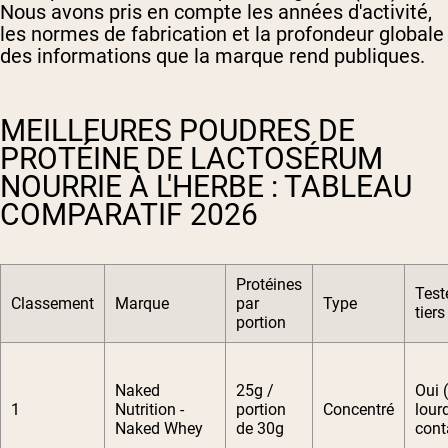
Nous avons pris en compte les années d'activité,
les normes de fabrication et la profondeur globale
des informations que la marque rend publiques.
MEILLEURES POUDRES DE
PROTÉINE DE LACTOSÉRUM
NOURRIE À L'HERBE : TABLEAU
COMPARATIF 2026
Protéines
Test
Classement
Marque
par
Type
tiers
portion
Naked
25g /
Oui 
1
Nutrition -
portion
Concentré
lour
Naked Whey
de 30g
cont