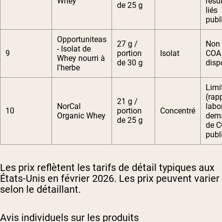
Whey
résu
de 25 g
liés
publ
Opportuniteas
27 g /
Non 
- Isolat de
9
portion
Isolat
COA
Whey nourri à
de 30 g
disp
l'herbe
Limi
(rap
21 g /
NorCal
labo
10
portion
Concentré
Organic Whey
dema
de 25 g
de 
publ
Les prix reflètent les tarifs de détail typiques aux
États-Unis en février 2026. Les prix peuvent varier
selon le détaillant.
Avis individuels sur les produits