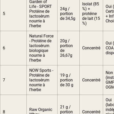
Garden of
Isolat (85
Life - SPORT
Oui 
24g /
%) +
Protéine de
Cert
5
portion
protéine
lactosérum
+ In
de 34,5g
de lait (15
nourrie à
Choi
%)
l'herbe
Natural Force
- Protéine de
20g /
Oui 
lactosérum
portion
6
Concentré
COA
biologique
de
disp
nourrie à
26,67g
l'herbe
NOW Sports -
Non
Protéine de
19 g /
(inst
7
lactosérum
portion
Concentré
GMP 
nourrie à
de 30 g
OGM
l'herbe
Oui
(lab
21 g /
Raw Organic
indé
8
portion
Concentré