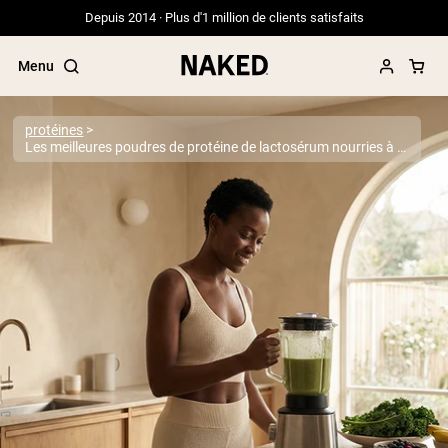
Depuis 2014 · Plus d'1 million de clients satisfaits
Menu
protéines
Les meilleures poudres de protéine de lactosérum nourries à l'herbe de 2026
Termes de recherche populaires
”Protein Powder“
”Overnight Oats“
”Vegan protein“
”Collagen“
”Micellar Casein“
PROTÉINES EN POUDRE
Meilleure Vente
Protéine de pois
Protéine de Whey en Poudre
Peptides de collagène