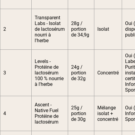
Transparent
Labs - Isolat
28g /
Oui 
2
de lactosérum
portion
Isolat
disp
nourri à
de 34,9g
publ
l'herbe
Oui 
Levels -
Labe
Protéine de
24g /
Puri
3
lactosérum
portion
Concentré
insta
100 % nourrie
de 32g
certi
à l'herbe
Info
Spor
Ascent -
25g /
Mélange
Oui (
Native Fuel
4
portion
isolat +
Info
Protéine de
de 30g
concentré
Spor
lactosérum