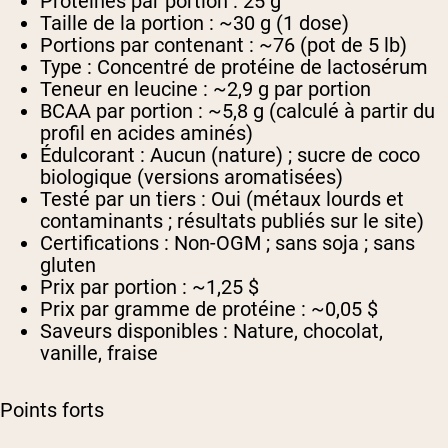
Protéines par portion :
25 g
Taille de la portion :
~30 g (1 dose)
Portions par contenant :
~76 (pot de 5 lb)
Type :
Concentré de protéine de lactosérum
Teneur en leucine :
~2,9 g par portion
BCAA par portion :
~5,8 g (calculé à partir du
profil en acides aminés)
Édulcorant :
Aucun (nature) ; sucre de coco
biologique (versions aromatisées)
Testé par un tiers :
Oui (métaux lourds et
contaminants ; résultats publiés sur le site)
Certifications :
Non-OGM ; sans soja ; sans
gluten
Prix par portion :
~1,25 $
Prix par gramme de protéine :
~0,05 $
Saveurs disponibles :
Nature, chocolat,
vanille, fraise
Points forts