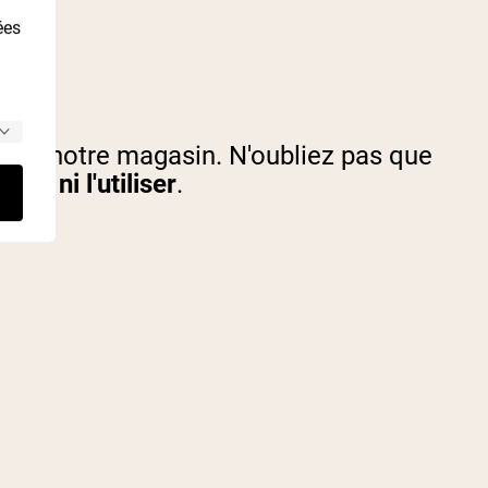
ées
s de notre magasin. N'oubliez pas que
er ni l'utiliser
.