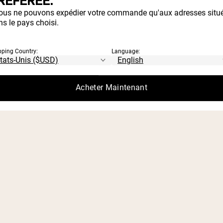
RÉFÉRÉE.
ous ne pouvons expédier votre commande qu'aux adresses situ
s le pays choisi.
pping Country:
Language:
upprimer vos données personnelles et autre
de sorte que vous ne pourrez plus y accéd
Acheter Maintenant
personnelles