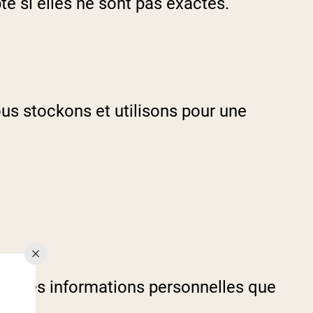
te si elles ne sont pas exactes.
rotéines Véganes
ous stockons et utilisons pour une
tes les informations personnelles que