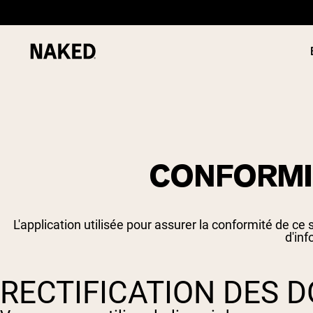
CONFORMI
PROTÉIN
Termes de recherche populaires
POUDRE
”Protein Powder“
”Overnight Oats“
L'application utilisée pour assurer la conformité de c
”Vegan protein“
d'in
”Collagen“
”Micellar Casein“
RECTIFICATION DES 