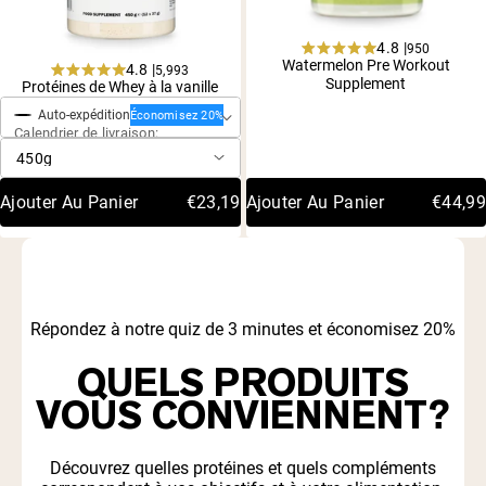
4.8 |
950
Rated
Watermelon Pre Workout
4.8 |
5,993
Achat ponctuel
4.8
Noté
Supplement
Protéines de Whey à la vanille
out
4,8
of
Auto-expédition
sur
Économisez 20%
5
Calendrier de livraison:
5
stars
étoiles
Ajouter Au Panier
€23,19
Ajouter Au Panier
€44,99
Répondez à notre quiz de 3 minutes et économisez 20%
QUELS PRODUITS
VOUS CONVIENNENT?
Découvrez quelles protéines et quels compléments