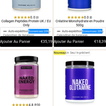
0.0 |
0.0 |
0
0
Rated
Rated
Collagen Peptides Protein UK / EU
Créatine Monohydrate en Poudre
Achat ponctuel
Achat ponctuel
4.9
4.9
Only
500g
out
out
of
of
Auto-expédition
Auto-expédition
Économisez 20%
Économisez 20%
5
5
Calendrier de livraison:
Calendrier de livraison:
stars
stars
Ajouter Au Panier
€35,19
Ajouter Au Panier
€18,39
Nouveau
Un Seul Ingrédient
4.8 |
950