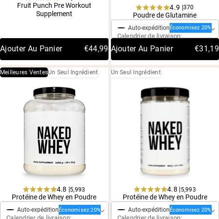
Rated
Fruit Punch Pre Workout
4.9 |
370
Achat ponctuel
4.8
Rated
Supplement
Poudre de Glutamine
out
4.9
of
Auto-expédition
out
Économisez 20%
5
Calendrier de livraison:
of
stars
5
Ajouter Au Panier
€44,99
Ajouter Au Panier
€31,19
stars
Meilleures Ventes
Un Seul Ingrédient
Un Seul Ingrédient
4.8 |
4.8 |
5,993
5,993
Achat ponctuel
Achat ponctuel
Noté
Noté
Protéine de Whey en Poudre
Protéine de Whey en Poudre
4,8
4,8
Auto-expédition
Auto-expédition
sur
sur
Économisez 20%
Économisez 20%
Calendrier de livraison:
Calendrier de livraison:
5
5