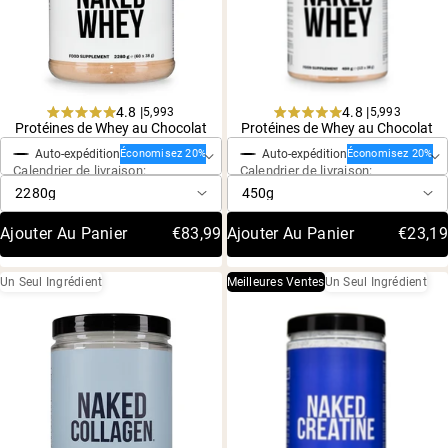
Whey au chocolat issu de vaches nourri
l'herbe
Whey de lait de vache nourrie à l'herbe à 
Whey de vache nourrie à l'herbe
Shop All Protéines En Poudre
4.8 |
4.8 |
5,993
5,993
Achat ponctuel
Achat ponctuel
Noté
Noté
Protéines de Whey au Chocolat
Protéines de Whey au Chocolat
PROTÉINES VÉGANES
Meilleure Vente
4,8
4,8
Auto-expédition
Auto-expédition
sur
sur
Économisez 20%
Économisez 20%
Calendrier de livraison:
Calendrier de livraison:
5
5
Protéine de pois
étoiles
étoiles
Ajouter Au Panier
€83,99
Ajouter Au Panier
€23,19
Un Seul Ingrédient
Meilleures Ventes
Un Seul Ingrédient
Shop All Protéines Véganes