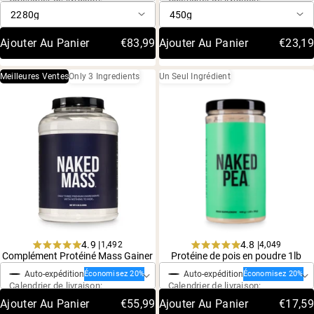
étoiles
étoiles
Ajouter Au Panier
€83,99
Ajouter Au Panier
€23,19
Meilleures Ventes
Only 3 Ingredients
Un Seul Ingrédient
4.9 |
4.8 |
1,492
4,049
Achat ponctuel
Achat ponctuel
Rated
Rated
Complément Protéiné Mass Gainer
Protéine de pois en poudre 1lb
4.9
4.8
Auto-expédition
Auto-expédition
out
out
Économisez 20%
Économisez 20%
Calendrier de livraison:
Calendrier de livraison:
of
of
5
5
Ajouter Au Panier
€55,99
Ajouter Au Panier
€17,59
stars
stars