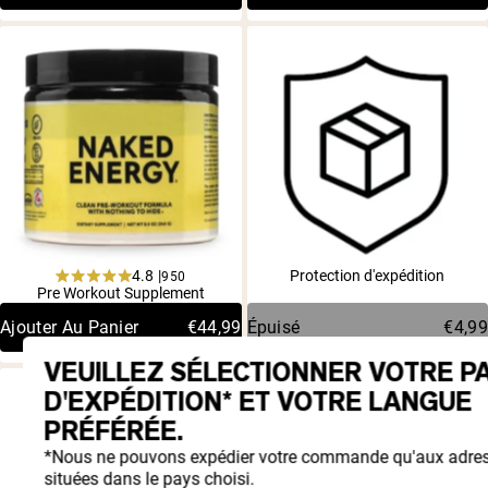
4.8 |
Protection d'expédition
950
Rated
Pre Workout Supplement
4.8
out
Ajouter Au Panier
€44,99
Épuisé
€4,99
of
5
VEUILLEZ SÉLECTIONNER VOTRE P
stars
Only 3 Ingredients
D'EXPÉDITION* ET VOTRE LANGUE
PRÉFÉRÉE.
*Nous ne pouvons expédier votre commande qu'aux adre
situées dans le pays choisi.