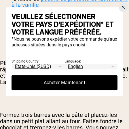
à la vanille
¼ tasse de noix de coco râpée, grillée
VEUILLEZ SÉLECTIONNER
¼ tasse de farine de noix de coco
VOTRE PAYS D'EXPÉDITION* ET
¼ tasse de lait (au choix)
1 ½ c. à soupe de chocolat noir, fondu
VOTRE LANGUE PRÉFÉRÉE.
*Nous ne pouvons expédier votre commande qu'aux
adresses situées dans le pays choisi.
Shipping Country:
Language:
Placez la poudre de protéine, la noix de coco
râpée et la farine dans un grand bol. Ajoutez le lait
et remuez jusqu'à obtenir un mélange homogène.
La pâte doit être épaisse et malléable.
Acheter Maintenant
Formez trois barres avec la pâte et placez-les
dans un petit plat allant au four. Faites fondre le
chocolat et trempez-y les barres. Vous pouvez