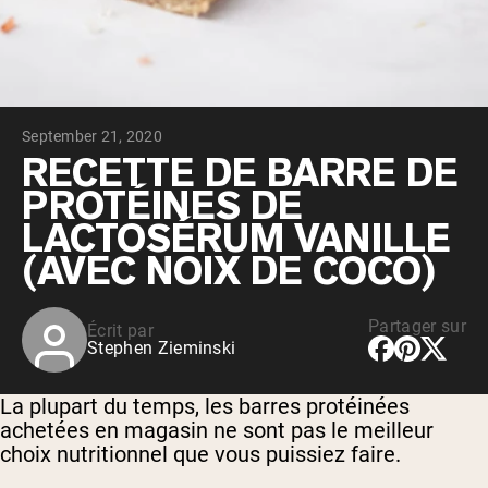
Whey au chocolat issu de vaches
nourries à l'herbe
Whey de lait de vache nourrie à l'herbe à
la vanille
Whey de vache nourrie à l'herbe
Shop All Protéines En Poudre
September 21, 2020
PROTÉINES VÉGANES
RECETTE DE BARRE DE
Meilleure Vente
PROTÉINES DE
Protéine de pois
LACTOSÉRUM VANILLE
(AVEC NOIX DE COCO)
Partager sur
Écrit par
Shop All Protéines Véganes
Stephen Zieminski
La plupart du temps, les barres protéinées
achetées en magasin ne sont pas le meilleur
choix nutritionnel que vous puissiez faire.