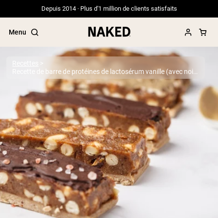
Depuis 2014 · Plus d'1 million de clients satisfaits
Menu
Recettes
Recette de barre de protéines de lactosérum vanille (avec noix de coco)
Termes de recherche populaires
”Protein Powder“
”Overnight Oats“
”Vegan protein“
”Collagen“
”Micellar Casein“
PROTÉINES EN POUDRE
Meilleure Vente
Protéine de pois
Protéine de Whey en Poudre
Peptides de collagène