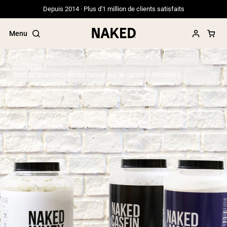
Depuis 2014 · Plus d'1 million de clients satisfaits
Menu
protéines
Tout ce que vous devez savoir sur la caséine micellaire
Termes de recherche populaires
”Protein Powder“
”Overnight Oats“
”Vegan protein“
”Collagen“
”Micellar Casein“
PROTÉINES EN POUDRE
Meilleure Vente
Protéine de pois
Protéine de Whey en Poudre
Peptides de collagène