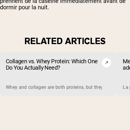
prennent de la caséine immédiatement avant de
dormir pour la nuit.
RELATED ARTICLES
Collagen vs. Whey Protein: Which One
Me
Do You Actually Need?
ado
(et
Whey and collagen are both proteins, but they do different 
La 