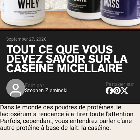
Whey au chocolat issu de vaches
nourries à l'herbe
Whey de lait de vache nourrie à l'herbe à
la vanille
Whey de vache nourrie à l'herbe
Shop All Protéines En Poudre
September 27, 2020
PROTÉINES VÉGANES
TOUT CE QUE VOUS
Meilleure Vente
DEVEZ SAVOIR SUR LA
Protéine de pois
CASÉINE MICELLAIRE
Partager sur
Écrit par
Stephen Zieminski
Shop All Protéines Véganes
Dans le monde des poudres de protéines, le
lactosérum a tendance à attirer toute l'attention.
Parfois, cependant, vous entendrez parler d'une
autre protéine à base de lait: la caséine.