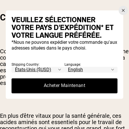
CONTENU NUTRITIONNEL
VEUILLEZ SÉLECTIONNER
VOTRE PAYS D'EXPÉDITION* ET
VOTRE LANGUE PRÉFÉRÉE.
*Nous ne pouvons expédier votre commande qu'aux
adresses situées dans le pays choisi.
Comme le lactosérum, la caséine est une protéine
complète et de haute qualité. Cela signifie que la
caséine contient tous les acides aminés
Shipping Country:
Language:
essentiels - ceux que votre corps ne peut pas
produire seuls - en plus des acides aminés non
essentiels.
Acheter Maintenant
En plus d'être vitaux pour la santé générale, ces
acides aminés sont essentiels pour le travail de
reconstruction qui vous rend plus grand, plus fort