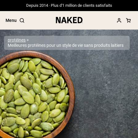
Depuis 2014 · Plus d'1 million de clients satisfaits
Menu
protéines
Meilleures protéines pour un style de vie sans produits laitiers
Termes de recherche populaires
”Protein Powder“
”Overnight Oats“
”Vegan protein“
”Collagen“
”Micellar Casein“
PROTÉINES EN POUDRE
Meilleure Vente
Protéine de pois
Protéine de Whey en Poudre
Peptides de collagène