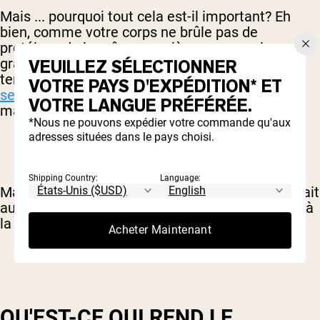
Mais ... pourquoi tout cela est-il important? Eh
bien, comme votre corps ne brûle pas de
protéines de la même manière que avec les
graisses et les glucides, les protéines ont
VEUILLEZ SÉLECTIONNER
tendance à vous donner
plus de plus grands
VOTRE PAYS D'EXPÉDITION* ET
sentiments de plénitude
que les autres
VOTRE LANGUE PRÉFÉRÉE.
macronutriments.
*Nous ne pouvons expédier votre commande qu'aux
adresses situées dans le pays choisi.
Shipping Country:
Language:
Manger des glucides, en comparaison, peut en fait
augmenter votre faim car votre corps est laissé à
la recherche de plus de cette énergie rapide.
Acheter Maintenant
QU'EST-CE QUI REND LE