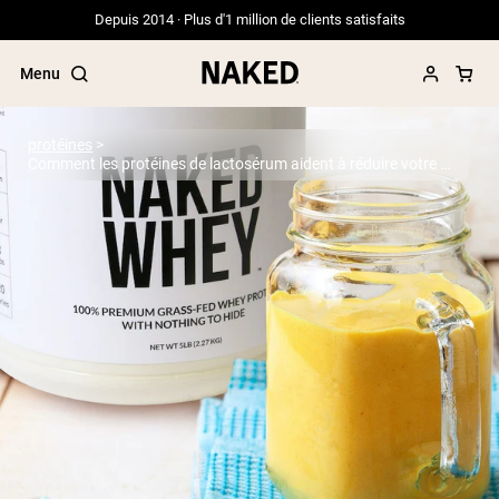
Depuis 2014 · Plus d'1 million de clients satisfaits
Menu
protéines
Comment les protéines de lactosérum aident à réduire votre appétit
Termes de recherche populaires
”Protein Powder“
”Overnight Oats“
”Vegan protein“
”Collagen“
”Micellar Casein“
PROTÉINES EN POUDRE
Meilleure Vente
Protéine de pois
Protéine de Whey en Poudre
Peptides de collagène