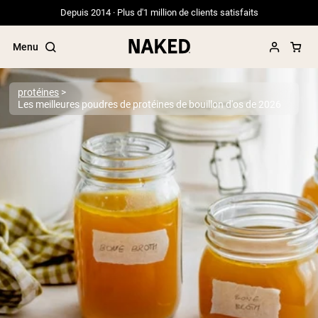
Depuis 2014 · Plus d'1 million de clients satisfaits
Menu
protéines
Les meilleures poudres de protéines de bouillon d'os de 2026
Termes de recherche populaires
”Protein Powder“
”Overnight Oats“
”Vegan protein“
”Collagen“
”Micellar Casein“
PROTÉINES EN POUDRE
Meilleure Vente
Protéine de pois
Protéine de Whey en Poudre
Peptides de collagène