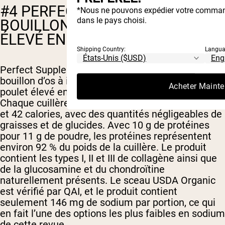
#4 PERFECT SUPPLEMENTS :
*Nous ne pouvons expédier votre comman
dans le pays choisi.
BOUILLON D’OS DE POULET
ÉLEVÉ EN PLEIN AIR BIOLOGIQUE
Shipping Country:
Langua
Perfect Supplements produit une poudre de
bouillon d’os à ingrédient unique à base d’os de
Acheter Mainte
poulet élevé en plein air certifiés USDA Organic.
Chaque cuillère de 11 g fournit 10 g de protéines
et 42 calories, avec des quantités négligeables de
graisses et de glucides. Avec 10 g de protéines
pour 11 g de poudre, les protéines représentent
environ 92 % du poids de la cuillère. Le produit
contient les types I, II et III de collagène ainsi que
de la glucosamine et du chondroïtine
naturellement présents. Le sceau USDA Organic
est vérifié par QAI, et le produit contient
seulement 146 mg de sodium par portion, ce qui
en fait l’une des options les plus faibles en sodium
de cette revue.