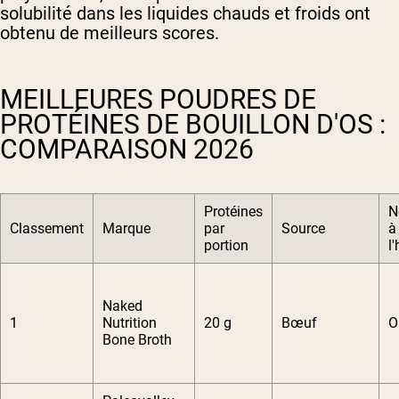
solubilité dans les liquides chauds et froids ont
obtenu de meilleurs scores.
MEILLEURES POUDRES DE
PROTÉINES DE BOUILLON D'OS :
COMPARAISON 2026
Protéines
N
Classement
Marque
par
Source
à
portion
l
Naked
1
Nutrition
20 g
Bœuf
O
Bone Broth