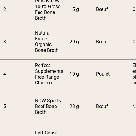
Paleovalley
100% Grass-
2
15 g
Bœuf
O
Fed Bone
Broth
Natural
Force
3
20 g
Bœuf
O
Organic
Bone Broth
Perfect
É
Supplements
e
4
10 g
Poulet
Free-Range
p
Chicken
ai
NOW Sports
5
Beef Bone
28 g
Bœuf
N
Broth
Left Coast