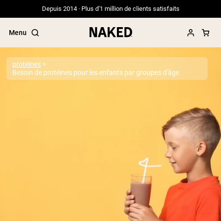
Depuis 2014 · Plus d'1 million de clients satisfaits
Menu
protéines
Besoin de protéines pour les enfants par groupes d'âge
Termes de recherche populaires
”Protein Powder“
”Overnight Oats“
”Vegan protein“
”Collagen“
”Micellar Casein“
PROTÉINES EN POUDRE
Meilleure Vente
Protéine de pois
Protéine de Whey en Poudre
Peptides de collagène