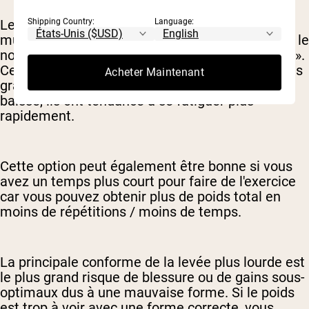
Les poids plus lourds activent les fibres
Shipping Country:
Language:
musculaires de type 2, également connues sous le
nom de fibres musculaires «à contraction rapide».
Ces fibres musculaires se traduisent par une plus
Acheter Maintenant
grande force et hypertrophie - cependant, à la
baisse, ils ont tendance à se fatiguer plus
rapidement.
Cette option peut également être bonne si vous
avez un temps plus court pour faire de l'exercice
car vous pouvez obtenir plus de poids total en
moins de répétitions / moins de temps.
La principale conforme de la levée plus lourde est
le plus grand risque de blessure ou de gains sous-
optimaux dus à une mauvaise forme. Si le poids
est trop à voir avec une forme correcte, vous