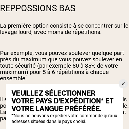
REPPOSSIONS BAS
La première option consiste à se concentrer sur le
levage lourd, avec moins de répétitions.
Par exemple, vous pouvez soulever quelque part
près du maximum que vous pouvez soulever en
toute sécurité (par exemple 80 à 85% de votre
maximum) pour 5 à 6 répétitions à chaque
ensemble.
VEUILLEZ SÉLECTIONNER
Il est préférable de soulever des poids plus lourds
VOTRE PAYS D'EXPÉDITION* ET
pour renforcer une plus grande résistance globale.
VOTRE LANGUE PRÉFÉRÉE.
La force et la masse musculaire ne se réunissent
*Nous ne pouvons expédier votre commande qu'aux
pas toujours, mais elles sont corrélées.
adresses situées dans le pays choisi.