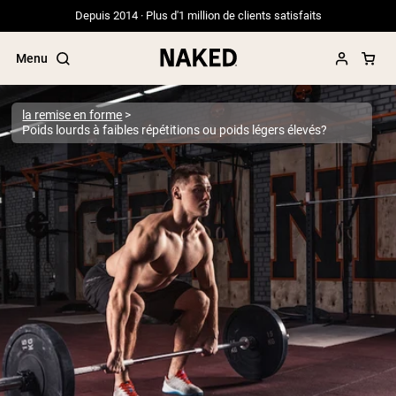
Depuis 2014 · Plus d'1 million de clients satisfaits
Menu
la remise en forme
Poids lourds à faibles répétitions ou poids légers élevés?
Termes de recherche populaires
”Protein Powder“
”Overnight Oats“
”Vegan protein“
”Collagen“
”Micellar Casein“
PROTÉINES EN POUDRE
Meilleure Vente
Protéine de pois
Protéine de Whey en Poudre
Peptides de collagène