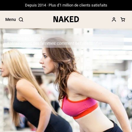
Depuis 2014 · Plus d'1 million de clients satisfaits
Menu
la remise en forme
Entraînement des femmes: comment se faire tonifier
Termes de recherche populaires
”Protein Powder“
”Overnight Oats“
”Vegan protein“
”Collagen“
”Micellar Casein“
PROTÉINES EN POUDRE
Meilleure Vente
Protéine de pois
Protéine de Whey en Poudre
Peptides de collagène