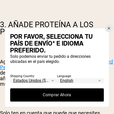
3. AÑADE PROTEÍNA A LOS
PRODUCTOS HORNEADOS
POR FAVOR, SELECCIONA TU
PAÍS DE ENVÍO* E IDIOMA
PREFERIDO.
Solo podemos enviar tu pedido a direcciones
Agregar un polvo de proteína vegana como
Naked
ubicadas en el país elegido.
Pea
a productos horneados es una forma astuta
de añadir más proteína a tu día. Simplemente
Shipping Country:
Language:
añade una cucharada a tu receta favorita de
muffins, pan o pancakes.
Comprar Ahora
Solo ten en cuenta que puede que necesites