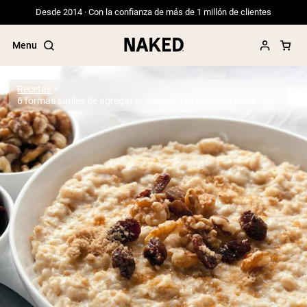
Desde 2014 · Con la confianza de más de 1 millón de clientes
Menu
Recetas
6 formas sutiles de agregar proteínas a tu dieta sin comer carne
Términos de Búsqueda Populares
”Protein Powder“
”Overnight Oats“
”Vegan protein“
”Collagen“
”Micellar Casein“